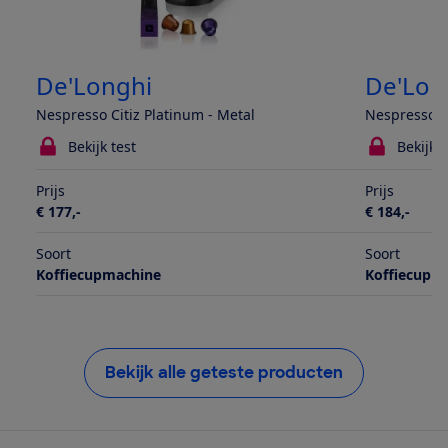
De'Longhi
De'Lon
Nespresso Citiz Platinum - Metal
Nespresso L
Bekijk test
Bekijk t
Prijs
Prijs
€ 177,-
€ 184,-
Soort
Soort
Koffiecupmachine
Koffiecupm
Bekijk alle geteste producten