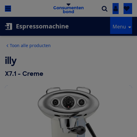
Inloggen
Espressomachine
Menu
Toon alle producten
illy
X7.1 - Creme