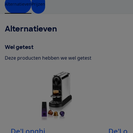
Alternatieven
Prijzen
Alternatieven
Wel getest
Deze producten hebben we wel getest
De'Longhi
De'Lon