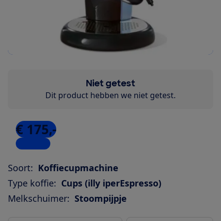
Niet getest
Dit product hebben we niet getest.
€ 175,-
5 winkels
Soort:
Koffiecupmachine
Type koffie:
Cups (illy iperEspresso)
Melkschuimer:
Stoompijpje