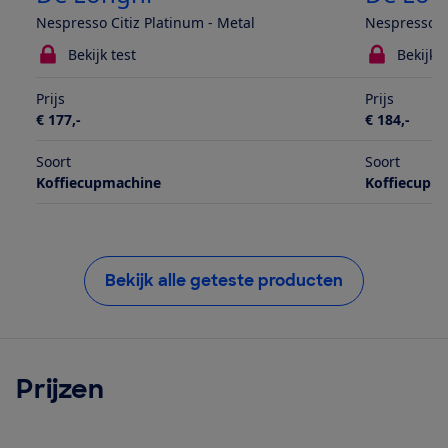
Nespresso Citiz Platinum - Metal
Nespresso L
Bekijk test
Bekijk t
Prijs
Prijs
€ 177,-
€ 184,-
Soort
Soort
Koffiecupmachine
Koffiecupm
Bekijk alle geteste producten
Prijzen