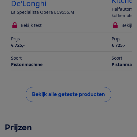
Kitche
De'Longhi
Halfautomat
La Specialista Opera EC9555.M
koffiemolen
Bekijk test
Bekijk t
Prijs
Prijs
€ 725,-
€ 725,-
Soort
Soort
Pistonmachine
Pistonmach
Bekijk alle geteste producten
Prijzen