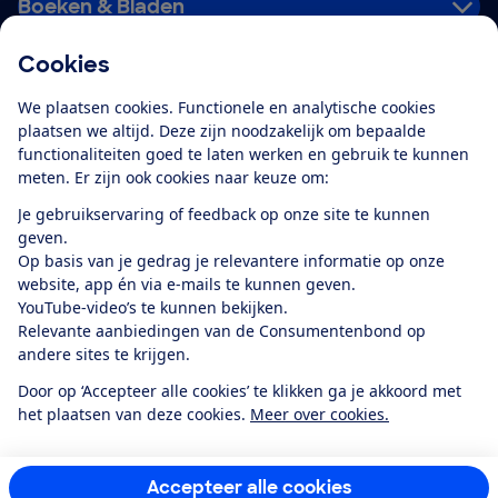
Boeken & Bladen
Cookies
Download de app
We plaatsen cookies. Functionele en analytische cookies
plaatsen we altijd. Deze zijn noodzakelijk om bepaalde
functionaliteiten goed te laten werken en gebruik te kunnen
meten. Er zijn ook cookies naar keuze om:
Alles over de
Consumentenbond-
Je gebruikservaring of feedback op onze site te kunnen
app
geven.
Op basis van je gedrag je relevantere informatie op onze
website, app én via e-mails te kunnen geven.
Algemene Voorwaarden
Privacyverklaring
YouTube-video’s te kunnen bekijken.
Cookiebeleid
Privacyvoorkeuren
Wijzigen & opzeggen
Relevante aanbiedingen van de Consumentenbond op
Toegankelijkheid
andere sites te krijgen.
RSS-feed nieuws
Facebook
Twitter
Instagram
Youtube
LinkedIn
Door op ‘Accepteer alle cookies’ te klikken ga je akkoord met
het plaatsen van deze cookies.
Meer over cookies.
12.901
consumenten
beoordelen de Consumentenbond
met gemiddeld
een
8,4
Accepteer alle cookies