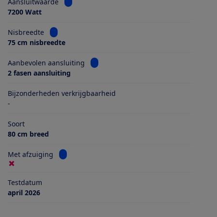
Bekijk informatie voor Aansluitwaarde
Aansluitwaarde
7200 Watt
Bekijk informatie voor Nisbreedte
Nisbreedte
75 cm nisbreedte
Bekijk informatie voor Aanbevolen aans
Aanbevolen aansluiting
2 fasen aansluiting
Bijzonderheden verkrijgbaarheid
-
Soort
80 cm breed
Bekijk informatie voor Met afzuiging
Met afzuiging
Testdatum
april 2026