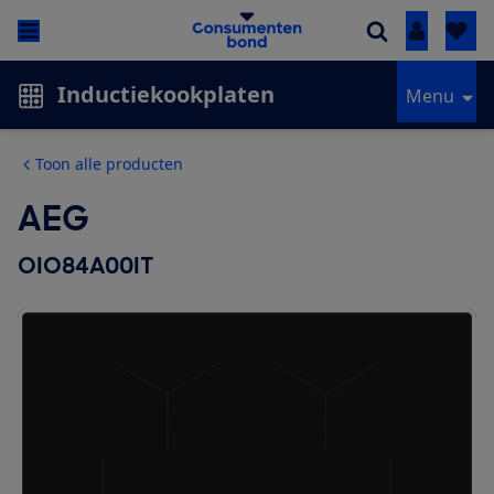
Inloggen
Inductiekookplaten
Menu
Toon alle producten
AEG
OIO84A00IT