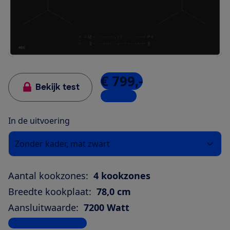
€ 799,-
Bekijk test
2 winkels
In de uitvoering
Zonder kader, mat zwart
Aantal kookzones:
4 kookzones
Breedte kookplaat:
78,0 cm
Aansluitwaarde:
7200 Watt
Bekijk alle specificaties