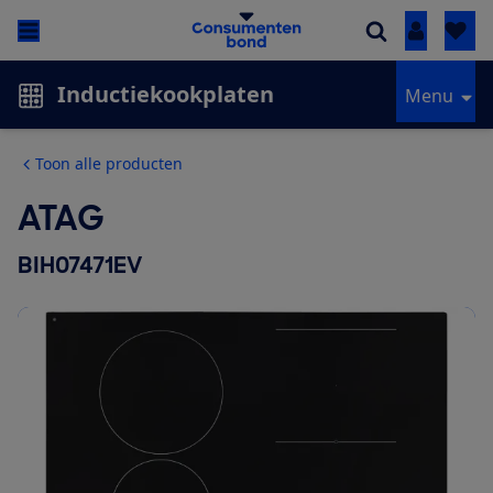
Inloggen
Inductiekookplaten
Menu
Toon alle producten
ATAG
BIH07471EV