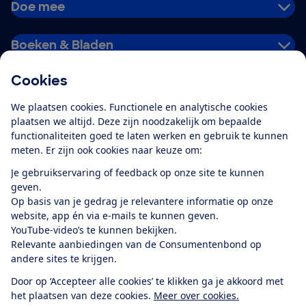
Doe mee
Boeken & Bladen
Cookies
Download de app
We plaatsen cookies. Functionele en analytische cookies
plaatsen we altijd. Deze zijn noodzakelijk om bepaalde
functionaliteiten goed te laten werken en gebruik te kunnen
meten. Er zijn ook cookies naar keuze om:
Alles over de
Consumentenbond-
Je gebruikservaring of feedback op onze site te kunnen
app
geven.
Op basis van je gedrag je relevantere informatie op onze
website, app én via e-mails te kunnen geven.
Algemene Voorwaarden
Privacyverklaring
YouTube-video’s te kunnen bekijken.
Cookiebeleid
Privacyvoorkeuren
Wijzigen & opzeggen
Relevante aanbiedingen van de Consumentenbond op
Toegankelijkheid
andere sites te krijgen.
RSS-feed nieuws
Facebook
Twitter
Instagram
Youtube
LinkedIn
Door op ‘Accepteer alle cookies’ te klikken ga je akkoord met
het plaatsen van deze cookies.
Meer over cookies.
12.901
consumenten
beoordelen de Consumentenbond
met gemiddeld