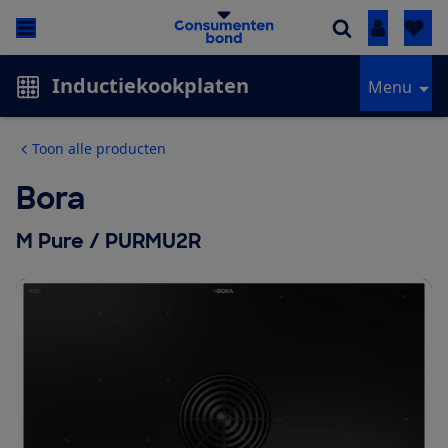
Inloggen
Inductiekookplaten
Menu
Toon alle producten
Bora
M Pure / PURMU2R