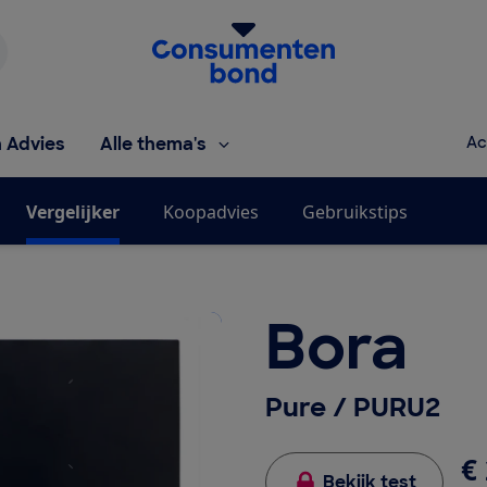
Homepage van de Consumentenbond
h Advies
Alle thema's
Ac
Vergelijker
Koopadvies
Gebruikstips
Bora
Pure / PURU2
€ 
Bekijk test