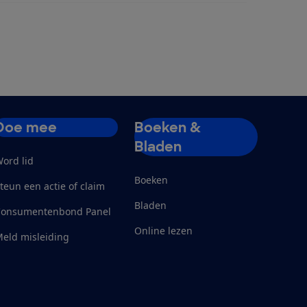
Doe mee
Boeken &
Bladen
ord lid
Boeken
teun een actie of claim
Bladen
Consumentenbond Panel
Online lezen
eld misleiding