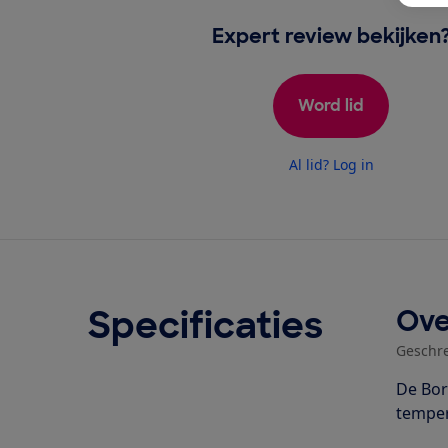
Expert review bekijken
Word lid
Al lid? Log in
Specificaties
Ove
Geschr
De Bor
temper