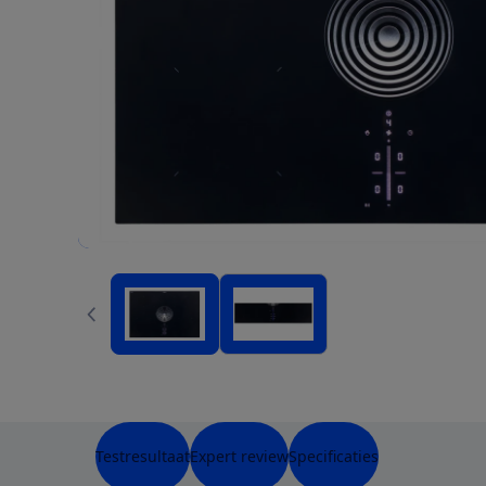
Testresultaat
Expert review
Specificaties