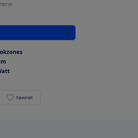
htprijs
ookzones
cm
Watt
Favoriet
Bora Pure / PURU2 toevoegen aan je favorieten