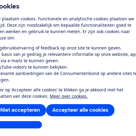
 1 grote rechthoekige kookzone. Er zijn 2
ookies
lasplaat en een met een matte afwerking.
Je
 plaatsen cookies. Functionele en analytische cookies plaatsen we
 in de recirculatiestand installeren en in de
tijd. Deze zijn noodzakelijk om bepaalde functionaliteiten goed te
ulatiestand.'
ten werken en gebruik te kunnen meten. Er zijn ook cookies naar
uze om:
 gebruikservaring of feedback op onze site te kunnen geven.
 basis van je gedrag je relevantere informatie op onze website, a
 via e-mails te kunnen geven.
uTube-video’s te kunnen bekijken.
levante aanbiedingen van de Consumentenbond op andere sites t
ijgen.
?
or op ‘Accepteer alle cookies’ te klikken ga je akkoord met het
aatsen van deze cookies.
Meer over cookies.
URU2?
Niet accepteren
Accepteer alle cookies
a Pure / PURU2?
stellingen aanpassen