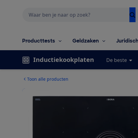
Zoeken
Producttests
Geldzaken
Juridisc
Inductiekookplaten
De beste
Toon alle producten