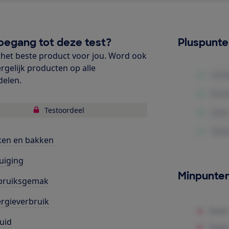
oegang tot deze test?
Pluspunt
het beste product voor jou. Word ook
ergelijk producten op alle
delen.
Testoordeel
ken en bakken
uiging
Minpunte
bruiksgemak
rgieverbruik
uid