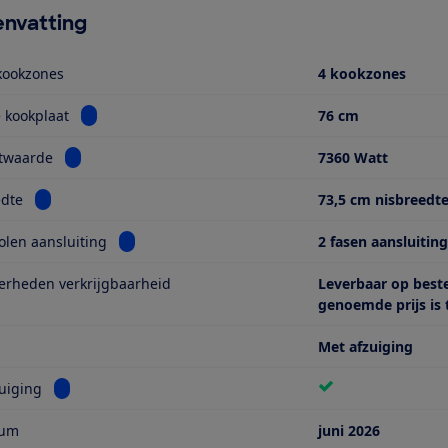
nvatting
kookzones
4 kookzones
Bekijk informatie voor Breedte kookplaat
 kookplaat
76 cm
Bekijk informatie voor Aansluitwaarde
itwaarde
7360 Watt
Bekijk informatie voor Nisbreedte
edte
73,5 cm nisbreedt
Bekijk informatie voor Aanbevolen aansluiting
len aansluiting
2 fasen aansluitin
erheden verkrijgbaarheid
Leverbaar op beste
genoemde prijs is t
Met afzuiging
Bekijk informatie voor Met afzuiging
uiging
tum
juni 2026