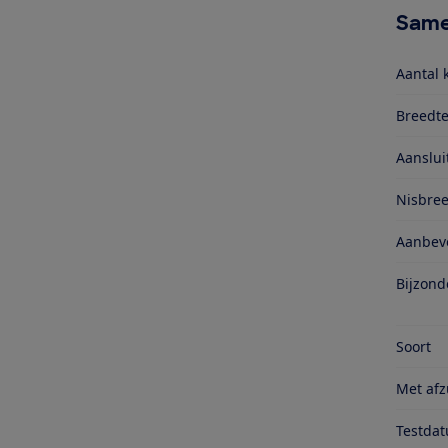
Same
Aantal 
Breedte
Aanslu
Nisbre
Aanbevo
Bijzond
Soort
Met afz
Testda