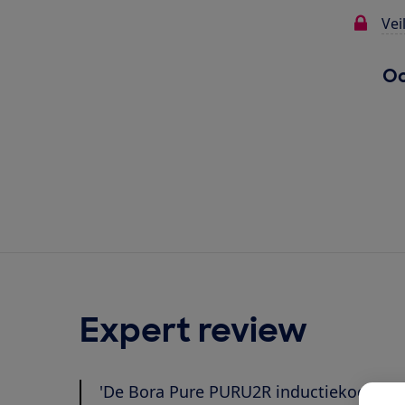
Vei
Oo
Expert review
'De Bora Pure PURU2R inductiekookplaat