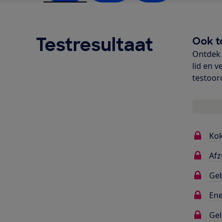
Testresultaat
Ook t
Ontdek 
lid en v
testoor
Ko
Afz
Ge
Ene
Gel