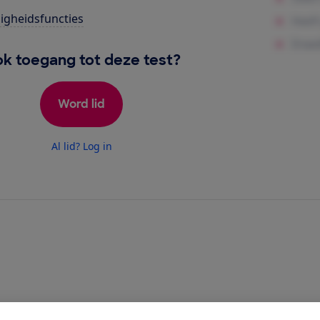
ligheidsfuncties
k toegang tot deze test?
Word lid
Al lid? Log in
 met afzuiging heeft 4 kookzones. Je kunt