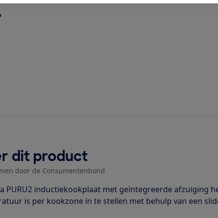
?
r dit product
even door de Consumentenbond
a PURU2 inductiekookplaat met geïntegreerde afzuiging he
atuur is per kookzone in te stellen met behulp van een slid