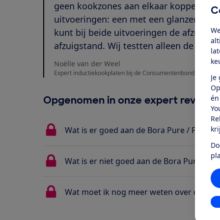
geen kookzones aan elkaar koppelen tot
C
uitvoeringen: een met een glanzende g
We
kunt bij beide uitvoeringen de afzuiging
al
afzuigstand. Wij testten alleen de recirc
la
ke
Noëlle van der Weel
Expert inductiekookplaten bij de Consumentenbond
Je
Op
én
Opgenomen in onze expert review
Yo
Re
kr
Wat is er goed aan de Bora Pure / PURU2
Do
pl
Wat is er niet goed aan de Bora Pure / P
Wat moet ik nog meer weten over de Bor
In