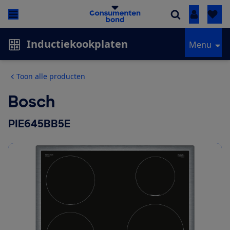
Inloggen
Inductiekookplaten
Menu
Toon alle producten
Bosch
PIE645BB5E