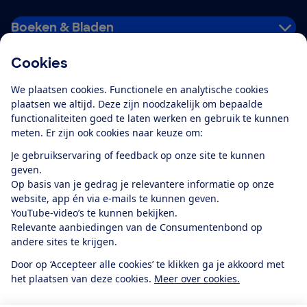
Boeken & Bladen
Cookies
Download de app
We plaatsen cookies. Functionele en analytische cookies
plaatsen we altijd. Deze zijn noodzakelijk om bepaalde
functionaliteiten goed te laten werken en gebruik te kunnen
meten. Er zijn ook cookies naar keuze om:
Alles over de
Consumentenbond-
Je gebruikservaring of feedback op onze site te kunnen
app
geven.
Op basis van je gedrag je relevantere informatie op onze
website, app én via e-mails te kunnen geven.
Algemene Voorwaarden
Privacyverklaring
YouTube-video’s te kunnen bekijken.
Cookiebeleid
Privacyvoorkeuren
Wijzigen & opzeggen
Relevante aanbiedingen van de Consumentenbond op
Toegankelijkheid
andere sites te krijgen.
RSS-feed nieuws
Facebook
Twitter
Instagram
Youtube
LinkedIn
Door op ‘Accepteer alle cookies’ te klikken ga je akkoord met
het plaatsen van deze cookies.
Meer over cookies.
12.901
consumenten
beoordelen de Consumentenbond
met gemiddeld
een
8,4