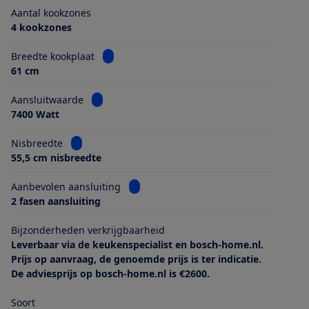
Aantal kookzones
4 kookzones
Bekijk informatie voor Breedte kookplaat
Breedte kookplaat
61 cm
Bekijk informatie voor Aansluitwaarde
Aansluitwaarde
7400 Watt
Bekijk informatie voor Nisbreedte
Nisbreedte
55,5 cm nisbreedte
Bekijk informatie voor Aanbevolen aans
Aanbevolen aansluiting
2 fasen aansluiting
Bijzonderheden verkrijgbaarheid
Leverbaar via de keukenspecialist en bosch-home.nl.
Prijs op aanvraag, de genoemde prijs is ter indicatie.
De adviesprijs op bosch-home.nl is €2600.
Soort