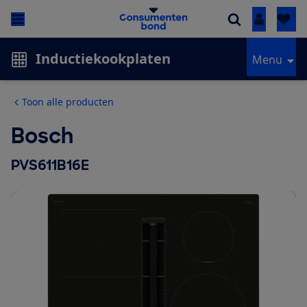
Inloggen
Inductiekookplaten
Menu
Toon alle producten
Bosch
PVS611B16E