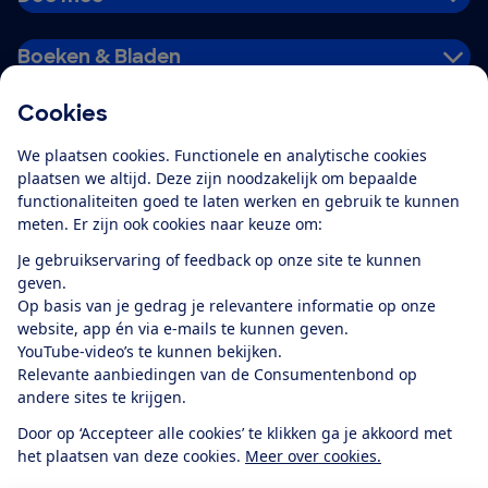
Boeken & Bladen
Cookies
Download de app
We plaatsen cookies. Functionele en analytische cookies
plaatsen we altijd. Deze zijn noodzakelijk om bepaalde
functionaliteiten goed te laten werken en gebruik te kunnen
meten. Er zijn ook cookies naar keuze om:
Alles over de
Consumentenbond-
Je gebruikservaring of feedback op onze site te kunnen
app
geven.
Op basis van je gedrag je relevantere informatie op onze
website, app én via e-mails te kunnen geven.
Algemene Voorwaarden
Privacyverklaring
YouTube-video’s te kunnen bekijken.
Cookiebeleid
Privacyvoorkeuren
Wijzigen & opzeggen
Relevante aanbiedingen van de Consumentenbond op
Toegankelijkheid
andere sites te krijgen.
RSS-feed nieuws
Facebook
Twitter
Instagram
Youtube
LinkedIn
Door op ‘Accepteer alle cookies’ te klikken ga je akkoord met
het plaatsen van deze cookies.
Meer over cookies.
12.901
consumenten
beoordelen de Consumentenbond
met gemiddeld
een
8,4