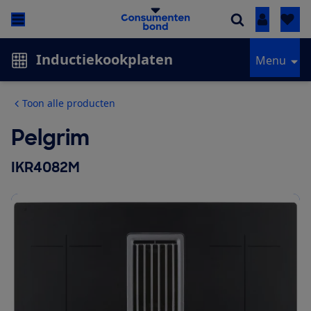
Inloggen
Inductiekookplaten
Menu
Toon alle producten
Pelgrim
IKR4082M