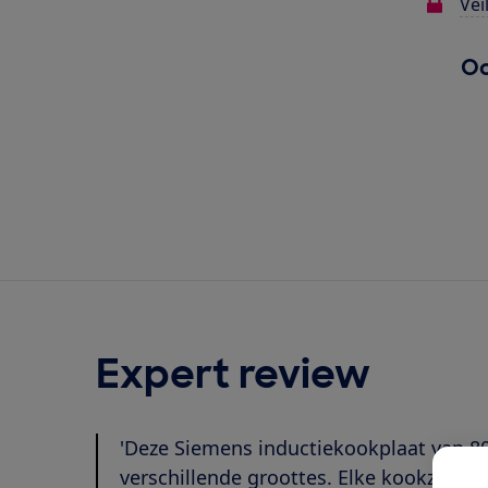
Vei
Oo
Expert review
'Deze Siemens inductiekookplaat van 8
verschillende groottes. Elke kookzone h