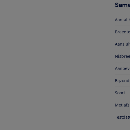
Same
Aantal 
Breedte
Aanslu
Nisbre
Aanbevo
Bijzond
Soort
Met afz
Testda