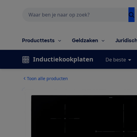
Zoeken
Producttests
Geldzaken
Juridisc
Inductiekookplaten
De beste
Toon alle producten