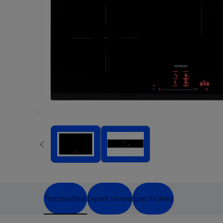
Testresultaat
Expert review
Specificaties