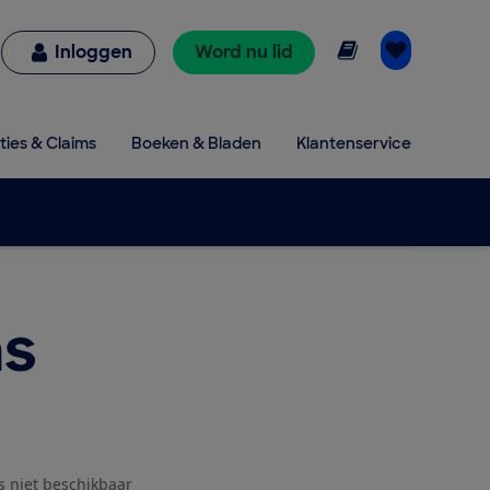
Online lezen
Inloggen
Word nu lid
ties & Claims
Boeken & Bladen
Klantenservice
s
js niet beschikbaar