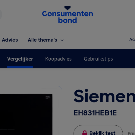
Homepage van de Consumentenbond
h Advies
Alle thema's
Ac
Vergelijker
Koopadvies
Gebruikstips
Siemen
EH831HEB1E
Bekijk test
Pri