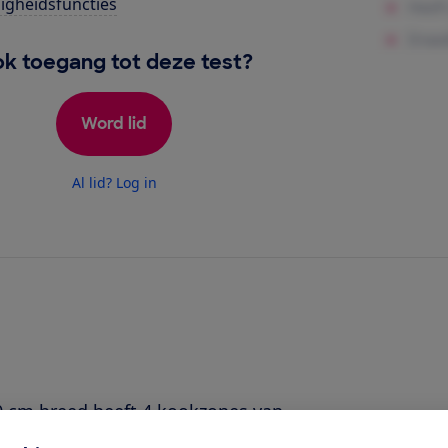
ligheidsfuncties
k toegang tot deze test?
Word lid
Al lid? Log in
0 cm breed heeft 4 kookzones van
eeft een boostfunctie en een eigen display.