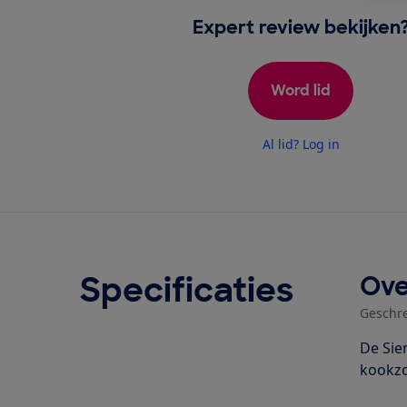
Expert review bekijken
Word lid
Al lid? Log in
Specificaties
Ove
Geschr
De Sie
kookzo