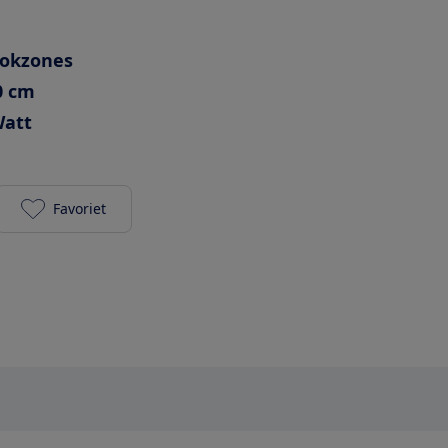
ookzones
0 cm
Watt
Favoriet
Siemens EH831HEB1E toevoegen aan je favorieten