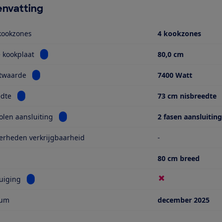
nvatting
kookzones
4 kookzones
Bekijk informatie voor Breedte kookplaat
 kookplaat
80,0 cm
Bekijk informatie voor Aansluitwaarde
itwaarde
7400 Watt
Bekijk informatie voor Nisbreedte
edte
73 cm nisbreedte
Bekijk informatie voor Aanbevolen aansluiting
len aansluiting
2 fasen aansluitin
erheden verkrijgbaarheid
-
80 cm breed
Bekijk informatie voor Met afzuiging
uiging
tum
december 2025