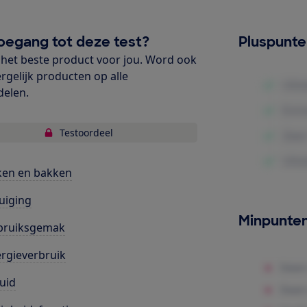
oegang tot deze test?
Pluspunt
het beste product voor jou. Word ook
ergelijk producten op alle
delen.
Testoordeel
ken en bakken
uiging
Minpunte
bruiksgemak
rgieverbruik
uid