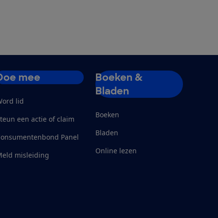
Doe mee
Boeken &
Bladen
ord lid
Boeken
teun een actie of claim
Bladen
Consumentenbond Panel
Online lezen
eld misleiding