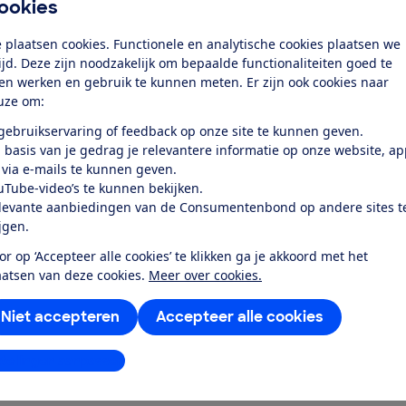
ookies
tot een extra grote flexzone. Hoe fijn kun
ettig te bedienen? Wij zochten het voor je
 plaatsen cookies. Functionele en analytische cookies plaatsen we
tijd. Deze zijn noodzakelijk om bepaalde functionaliteiten goed te
ten werken en gebruik te kunnen meten. Er zijn ook cookies naar
uze om:
 gebruikservaring of feedback op onze site te kunnen geven.
 basis van je gedrag je relevantere informatie op onze website, a
 via e-mails te kunnen geven.
uTube-video’s te kunnen bekijken.
levante aanbiedingen van de Consumentenbond op andere sites t
1E?
ijgen.
or op ‘Accepteer alle cookies’ te klikken ga je akkoord met het
aatsen van deze cookies.
Meer over cookies.
31HEB1E?
Niet accepteren
Accepteer alle cookies
mens
stellingen aanpassen