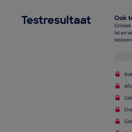
Testresultaat
Ook t
Ontdek 
lid en v
testoor
Ko
Afz
Ge
Ene
Gel