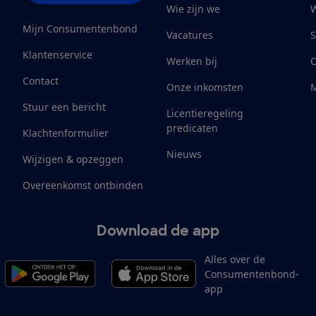
Wie zijn we
W
Mijn Consumentenbond
Vacatures
S
Klantenservice
Werken bij
Contact
Onze inkomsten
M
Stuur een bericht
Licentieregeling
predicaten
Klachtenformulier
Nieuws
Wijzigen & opzeggen
Overeenkomst ontbinden
Download de app
Alles over de
Consumentenbond-
app