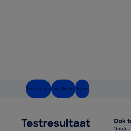
Testresultaat
Specificaties
Prijzen
Testresultaat
Ook t
Ontdek 