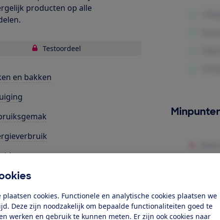
ergelijk producten op alle
delen.
Testoordeel
ken en bakken
uiging
Minpunte
bruiksgemak
rgieverbruik
uid
ookies
ligheidsfuncties
 plaatsen cookies. Functionele en analytische cookies plaatsen we
k toegang tot deze test?
tijd. Deze zijn noodzakelijk om bepaalde functionaliteiten goed te
ten werken en gebruik te kunnen meten. Er zijn ook cookies naar