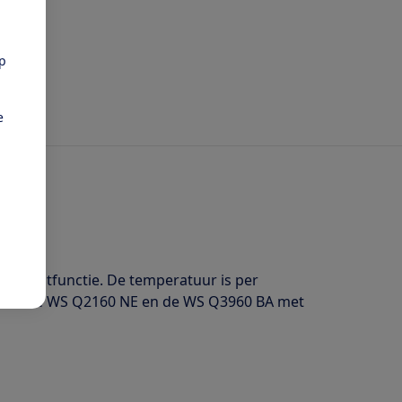
pp
e
n boostfunctie. De temperatuur is per
jk aan de WS Q2160 NE en de WS Q3960 BA met