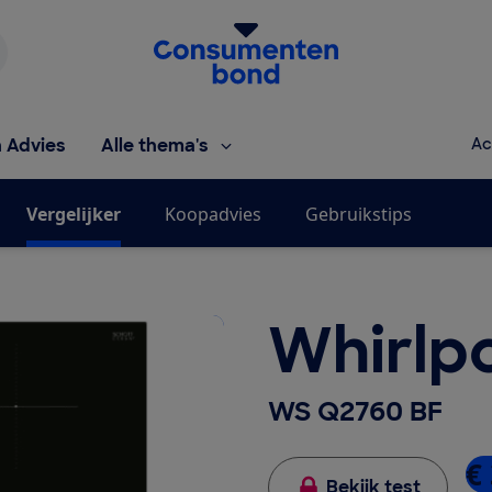
Homepage van de Consumentenbond
h Advies
Alle thema's
Ac
Vergelijker
Koopadvies
Gebruikstips
Whirlp
WS Q2760 BF
€ 
Bekijk test