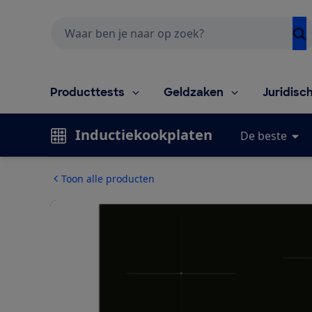
Zoeken
Producttests
Geldzaken
Juridisc
Inductiekookplaten
De beste
Toon alle producten