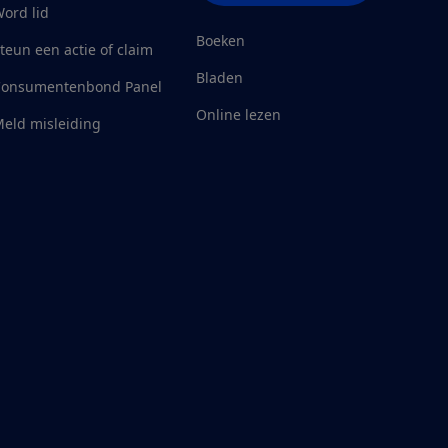
ord lid
Boeken
teun een actie of claim
Bladen
Consumentenbond Panel
Online lezen
eld misleiding