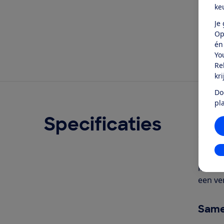
ke
Je
Op
én
Yo
Re
kr
Do
pl
Specificaties
Ove
Geschr
In
De Whi
kookzo
een ve
Same