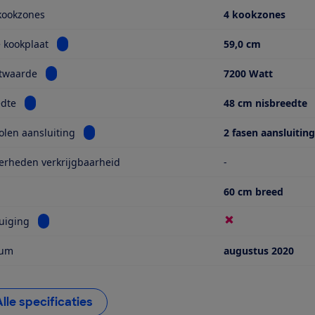
kookzones
4 kookzones
Bekijk informatie voor Breedte kookplaat
 kookplaat
59,0 cm
Bekijk informatie voor Aansluitwaarde
itwaarde
7200 Watt
Bekijk informatie voor Nisbreedte
edte
48 cm nisbreedte
Bekijk informatie voor Aanbevolen aansluiting
len aansluiting
2 fasen aansluitin
erheden verkrijgbaarheid
-
60 cm breed
Bekijk informatie voor Met afzuiging
uiging
tum
augustus 2020
Alle specificaties