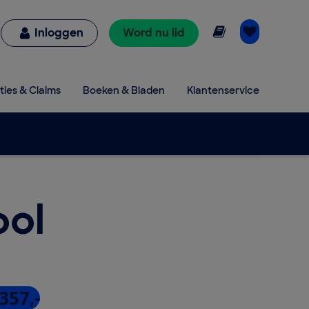
Online lezen
Inloggen
Word nu lid
ties & Claims
Boeken & Bladen
Klantenservice
ool
357,-