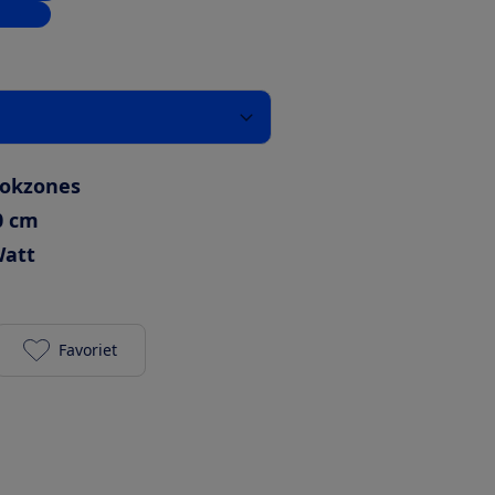
inkels
ookzones
0 cm
Watt
Favoriet
Whirlpool WS Q2760 BF toevoegen aan je favoriete