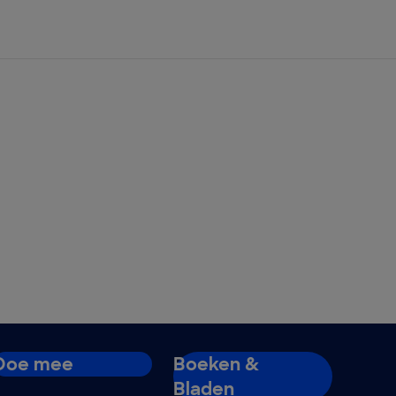
Doe mee
Boeken &
Bladen