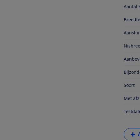
Aantal 
Breedte
Aanslu
Nisbre
Aanbevo
Bijzond
Soort
Met afz
Testda