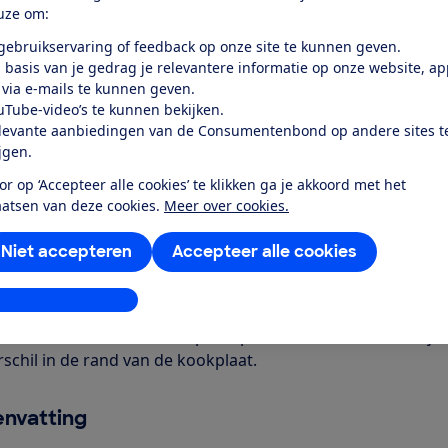
uze om:
Word lid
 gebruikservaring of feedback op onze site te kunnen geven.
 basis van je gedrag je relevantere informatie op onze website, a
Al lid? Log in
 via e-mails te kunnen geven.
uTube-video’s te kunnen bekijken.
levante aanbiedingen van de Consumentenbond op andere sites t
ijgen.
or op ‘Accepteer alle cookies’ te klikken ga je akkoord met het
aatsen van deze cookies.
Meer over cookies.
r dit product
Niet accepteren
Accepteer alle cookies
even door de Consumentenbond
stellingen aanpassen
rlpool WS Q2760 BF inductiekookplaat heeft 4 kookzones e
ne in te stellen met behulp van plus- en mintoetsen. Geli
rschil in de rand van de kookplaat.
nvatting