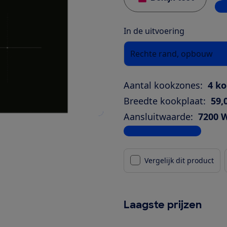
4 w
In de uitvoering
Rechte rand, opbouw
Aantal kookzones:
4 k
Breedte kookplaat:
59,
Aansluitwaarde:
7200 
Bekijk alle specificaties
Vergelijk dit product
Laagste prijzen