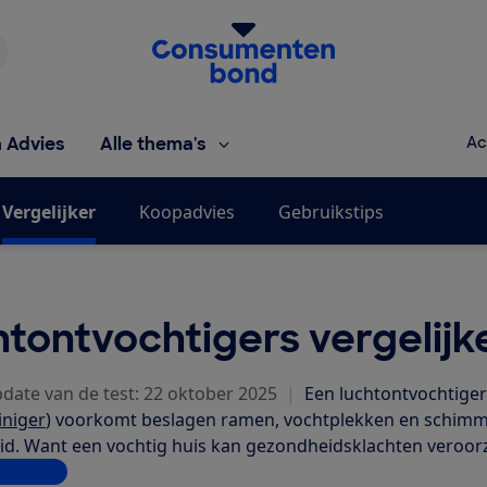
Homepage van de Consumentenbond
h Advies
Alle thema's
Ac
Vergelijker
Koopadvies
Gebruikstips
tontvochtigers vergelijk
pdate van de test: 22 oktober 2025
|
Een luchtontvochtiger
iniger
) voorkomt beslagen ramen, vochtplekken en schimmel.
d. Want een vochtig huis kan gezondheidsklachten veroorz
ees meer