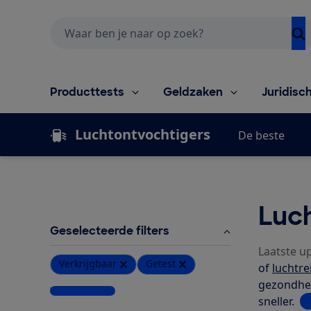
Zoeken
Producttests
Geldzaken
Juridisc
Luchtontvochtigers
De beste
Luch
Geselecteerde filters
Laatste u
Verkrijgbaar
Getest
of
luchtre
gezondhei
Wis alle filters
sneller.
L