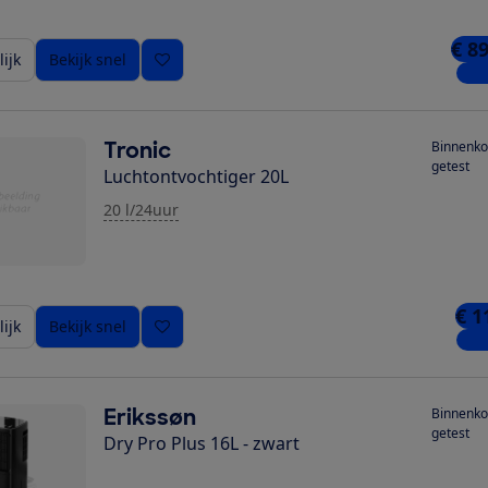
€ 8
ijk
Bekijk snel
1 wi
Tronic
Binnenko
getest
Luchtontvochtiger 20L
20 l/24uur
€ 1
ijk
Bekijk snel
1 wi
Erikssøn
Binnenko
getest
Dry Pro Plus 16L - zwart