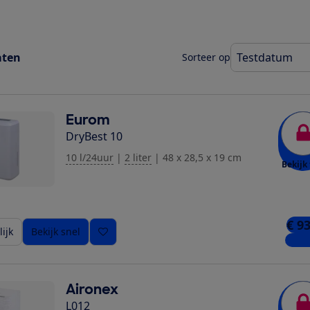
aten
Sorteer op
Eurom
DryBest 10
10 l/24uur
|
2 liter
|
48 x 28,5 x 19 cm
Bekijk 
€ 9
ijk
Bekijk snel
5 win
Aironex
L012