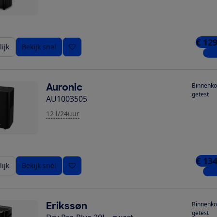
€ 129
ijk
Bekijk snel
1 wi
Auronic
Binnenko
getest
AU1003505
12 l/24uur
€ 134
ijk
Bekijk snel
1 wi
Erikssøn
Binnenko
getest