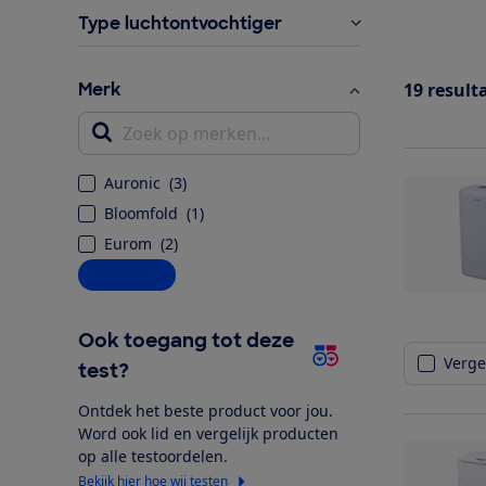
Type luchtontvochtiger
Merk
19
result
Zoek op merken...
Auronic
(
3
)
Bloomfold
(
1
)
Eurom
(
2
)
Alle opties
Ook toegang tot deze
Vergel
test?
Ontdek het beste product voor jou.
Word ook lid en vergelijk producten
op alle testoordelen.
Bekijk hier hoe wij testen