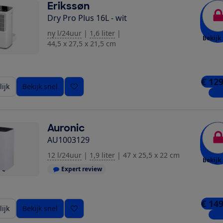
Erikssøn
Dry Pro Plus 16L - wit
ny l/24uur
|
1,6 liter
|
Bekijk 
44,5 x 27,5 x 21,5 cm
€ 129
ijk
Bekijk snel
1 wi
Auronic
AU1003129
12 l/24uur
|
1,9 liter
|
47 x 25,5 x 22 cm
Bekijk 
Expert review
€ 149
ijk
Bekijk snel
1 wi