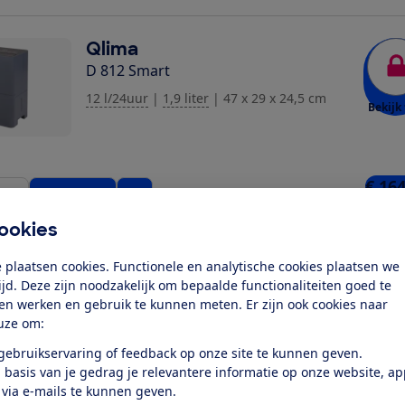
Qlima
D 812 Smart
12 l/24uur
|
1,9 liter
|
47 x 29 x 24,5 cm
Bekijk 
€ 164
ijk
Bekijk snel
5 win
ookies
 plaatsen cookies. Functionele en analytische cookies plaatsen we
Bloomfold
tijd. Deze zijn noodzakelijk om bepaalde functionaliteiten goed te
Halo 12L
ten werken en gebruik te kunnen meten. Er zijn ook cookies naar
12 l/24uur
|
2 liter
|
47 x 25,5 x 22 cm
uze om:
Bekijk 
 gebruikservaring of feedback op onze site te kunnen geven.
ziging toe
 basis van je gedrag je relevantere informatie op onze website, a
 via e-mails te kunnen geven.