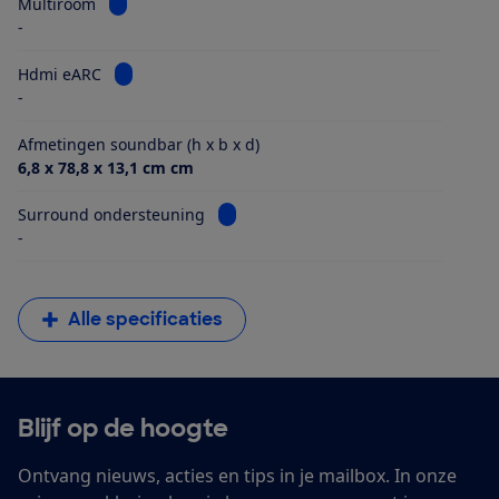
Bekijk informatie voor Multiroom
Multiroom
-
Bekijk informatie voor Hdmi eARC
Hdmi eARC
-
Afmetingen soundbar (h x b x d)
6,8 x 78,8 x 13,1 cm cm
Bekijk informatie voor Surround ond
Surround ondersteuning
-
Alle specificaties
Blijf op de hoogte
Ontvang nieuws, acties en tips in je mailbox. In onze