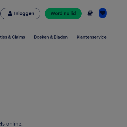
Online lezen
Inloggen
Word nu lid
ties & Claims
Boeken & Bladen
Klantenservice
s
ls online.