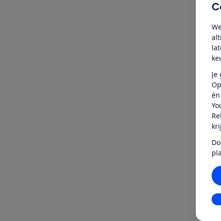
C
We
al
la
ke
Je
Op
én
Yo
Re
kr
Do
pl
In