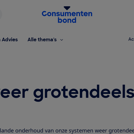
Homepage van de Consumentenbond
h Advies
Alle thema's
Ac
eer grotendeel
plande onderhoud van onze systemen weer grotendee