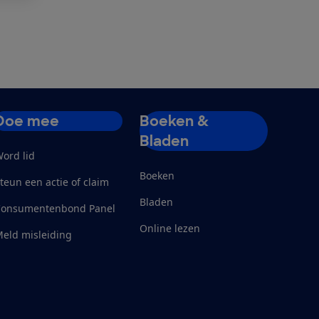
Doe mee
Boeken &
Bladen
ord lid
Boeken
teun een actie of claim
Bladen
Consumentenbond Panel
Online lezen
eld misleiding