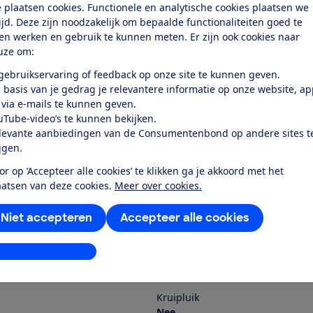
 plaatsen cookies. Functionele en analytische cookies plaatsen we
tijd. Deze zijn noodzakelijk om bepaalde functionaliteiten goed te
ten werken en gebruik te kunnen meten. Er zijn ook cookies naar
uze om:
 gebruikservaring of feedback op onze site te kunnen geven.
 basis van je gedrag je relevantere informatie op onze website, a
 via e-mails te kunnen geven.
uTube-video’s te kunnen bekijken.
tal
Qute
levante aanbiedingen van de Consumentenbond op andere sites t
ijgen.
d Evi Black
Q-sleep Campingbed Easyfold G
or op ‘Accepteer alle cookies’ te klikken ga je akkoord met het
k test
Bekijk test
aatsen van deze cookies.
Meer over cookies.
Prijs
Niet accepteren
Accepteer alle cookies
€ 51,95
stellingen aanpassen
nclusief accessoires)
Gewicht (inclusief accessoires)
9,9 kg
Kruipluik
Nee