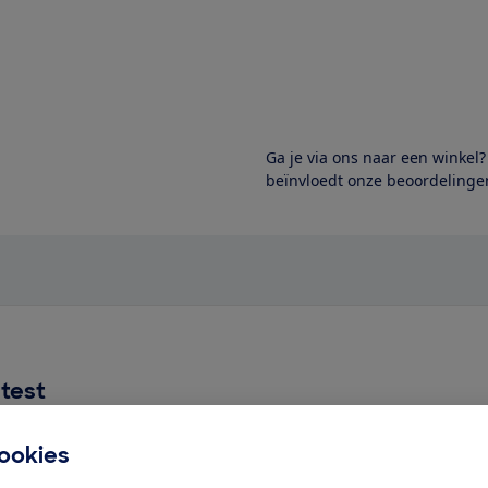
Ga je via ons naar een winkel
beïnvloedt onze beoordelingen
test
ducten hebben we wel getest
ookies