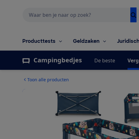
Zoeken
Producttests
Geldzaken
Juridisc
Campingbedjes
De beste
Verg
Toon alle producten