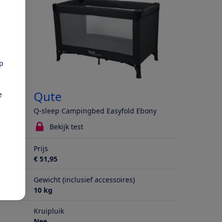
pp
Qute
e
reen
Q-sleep Campingbed Easyfold Ebony
Bekijk test
Prijs
€ 51,95
Gewicht (inclusief accessoires)
10 kg
Kruipluik
Nee