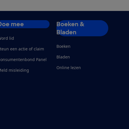
Doe mee
Boeken &
Bladen
ord lid
Boeken
teun een actie of claim
Bladen
Consumentenbond Panel
Online lezen
eld misleiding