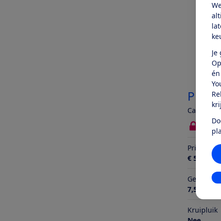
We
al
la
ke
Je
Op
én
Yo
Préna
Re
kr
Campingbe
Do
Bekij
pl
Prijs
€ 54,99
In
Gewicht (i
7,5 kg
Kruipluik
Nee