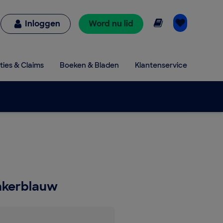
Online lezen
Inloggen
Word nu lid
ties & Claims
Boeken & Bladen
Klantenservice
onkerblauw