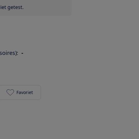
et getest.
soires):
-
Favoriet
Lionelo Reisbed Stefi donkerblauw toevoegen aan j