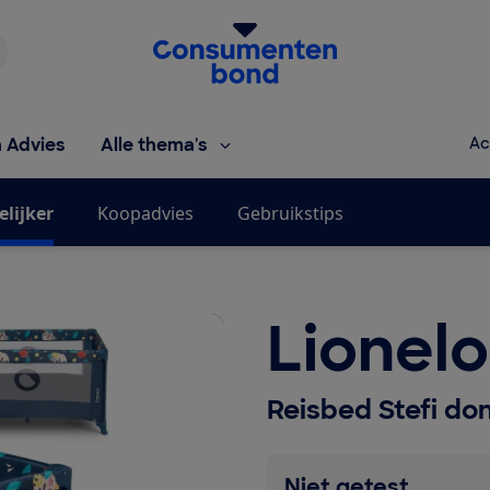
Homepage van de Consumentenbond
h Advies
Alle thema's
Ac
elijker
Koopadvies
Gebruikstips
Lionelo
Reisbed Stefi d
Niet getest