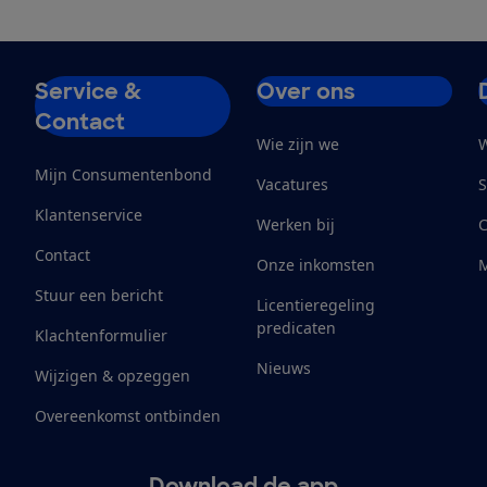
Service &
Over ons
Contact
Wie zijn we
W
Mijn Consumentenbond
Vacatures
S
Klantenservice
Werken bij
Contact
Onze inkomsten
M
Stuur een bericht
Licentieregeling
predicaten
Klachtenformulier
Nieuws
Wijzigen & opzeggen
Overeenkomst ontbinden
Download de app