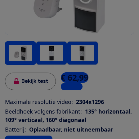
€ 62,99
Bekijk test
7 winkels
Maximale resolutie video:
2304x1296
Beeldhoek volgens fabrikant:
135° horizontaal,
109° verticaal, 160° diagonaal
Batterij:
Oplaadbaar, niet uitneembaar
Bekijk alle specificaties