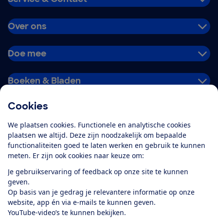
Over ons
Doe mee
Boeken & Bladen
Cookies
Download de app
We plaatsen cookies. Functionele en analytische cookies
plaatsen we altijd. Deze zijn noodzakelijk om bepaalde
functionaliteiten goed te laten werken en gebruik te kunnen
meten. Er zijn ook cookies naar keuze om:
Alles over de
Consumentenbond-
Je gebruikservaring of feedback op onze site te kunnen
app
geven.
Op basis van je gedrag je relevantere informatie op onze
website, app én via e-mails te kunnen geven.
Algemene Voorwaarden
Privacyverklaring
YouTube-video’s te kunnen bekijken.
Cookiebeleid
Privacyvoorkeuren
Wijzigen & opzeggen