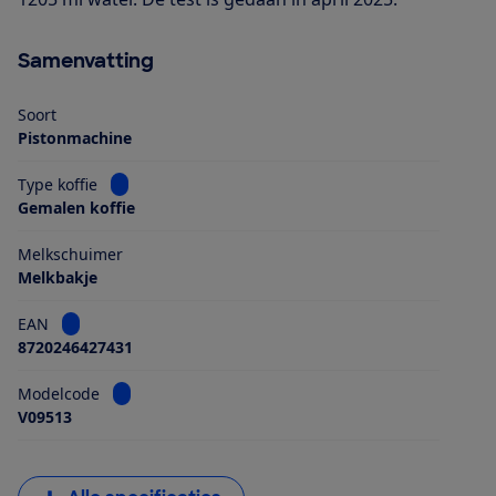
Samenvatting
Soort
Pistonmachine
Bekijk informatie voor Type koffie
Type koffie
Gemalen koffie
Melkschuimer
Melkbakje
Bekijk informatie voor EAN
EAN
8720246427431
Bekijk informatie voor Modelcode
Modelcode
V09513