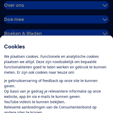
Over ons
Doe mee
Boeken & Bladen
Cookies
Download de app
We plaatsen cookies. Functionele en analytische cookies
plaatsen we altijd. Deze zijn noodzakelijk om bepaalde
functionaliteiten goed te laten werken en gebruik te kunnen
meten. Er zijn ook cookies naar keuze om:
Alles over de
Consumentenbond-
Je gebruikservaring of feedback op onze site te kunnen
app
geven.
Op basis van je gedrag je relevantere informatie op onze
website, app én via e-mails te kunnen geven.
Algemene Voorwaarden
Privacyverklaring
YouTube-video’s te kunnen bekijken.
Cookiebeleid
Privacyvoorkeuren
Wijzigen & opzeggen
Relevante aanbiedingen van de Consumentenbond op
Toegankelijkheid
andere sites te krijgen.