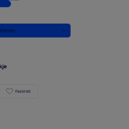
inkel
stabletten
kje
Favoriet
De'Longhi Eletta Ultra - Metaal (met reinigingstabl