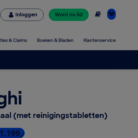
Online lezen
Inloggen
Word nu lid
ties & Claims
Boeken & Bladen
Klantenservice
ghi
taal (met reinigingstabletten)
1.199,-