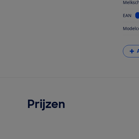
Melksc
B
EAN
Modelc
Prijzen