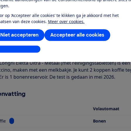
ijgen.
or op ‘Accepteer alle cookies’ te klikken ga je akkoord met het
aatsen van deze cookies.
Meer over cookies.
Niet accepteren
Accepteer alle cookies
r dit product
stellingen aanpassen
even door de Consumentenbond
Longhi Eletta Ultra - Metaal (met reinigingstabletten) is een
cino, maken met een melkbakje. Je kunt 2 koppen koffie teg
Er is 1 bonenreservoir. De test is gedaan in mei 2026.
nvatting
Volautomaat
Bekijk informatie voor Type koffie
ffie
Bonen