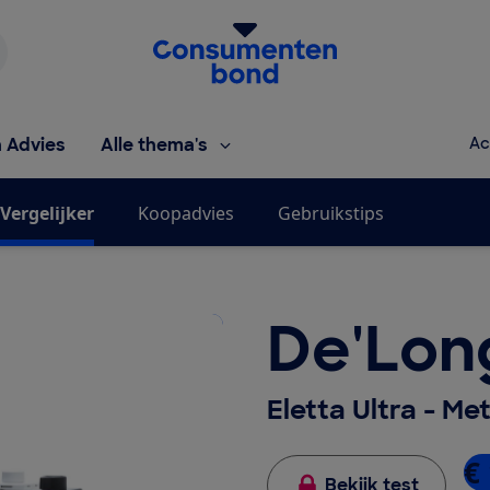
Homepage van de Consumentenbond
h Advies
Alle thema's
Ac
Vergelijker
Koopadvies
Gebruikstips
De'Lon
Eletta Ultra - Me
€ 
Bekijk test