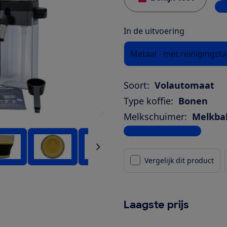
1 w
In de uitvoering
Metaal - met reiniging
Soort:
Volautomaat
Type koffie:
Bonen
Melkschuimer:
Melkba
Bekijk alle specificaties
Vergelijk dit product
Laagste prijs