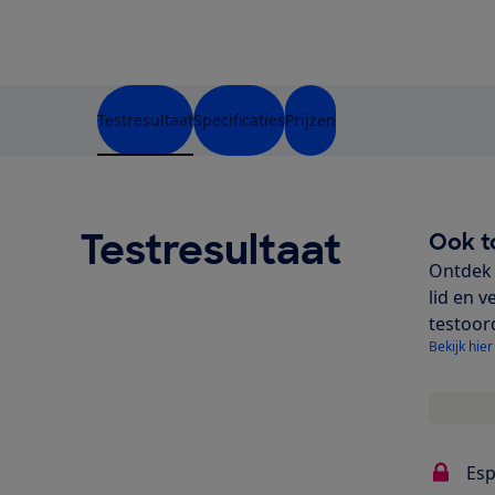
Testresultaat
Specificaties
Prijzen
Testresultaat
Ook t
Ontdek 
lid en v
testoor
Bekijk hier
Esp