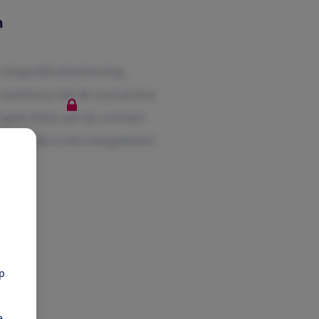
n
pp
e