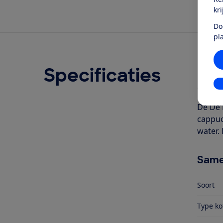
kr
Do
pl
Specificaties
Ove
In
Geschr
De De'
cappuc
water. 
Same
Soort
Type ko