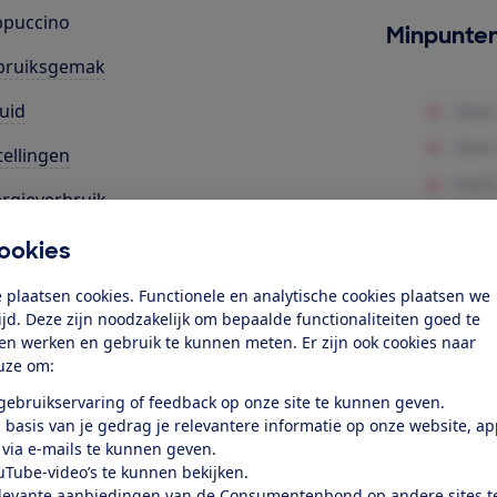
ppuccino
Minpunte
bruiksgemak
uid
tellingen
rgieverbruik
r mensen met een beperking
ookies
rktevredenheid
 plaatsen cookies. Functionele en analytische cookies plaatsen we
tijd. Deze zijn noodzakelijk om bepaalde functionaliteiten goed te
ten werken en gebruik te kunnen meten. Er zijn ook cookies naar
k toegang tot deze test?
uze om:
 gebruikservaring of feedback op onze site te kunnen geven.
Word lid
 basis van je gedrag je relevantere informatie op onze website, a
 via e-mails te kunnen geven.
uTube-video’s te kunnen bekijken.
Al lid? Log in
levante aanbiedingen van de Consumentenbond op andere sites t