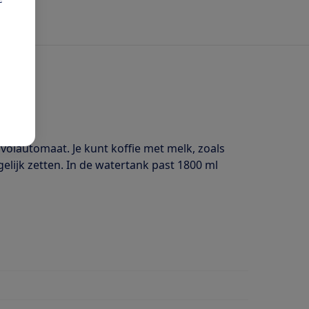
 volautomaat. Je kunt koffie met melk, zoals
elijk zetten. In de watertank past 1800 ml