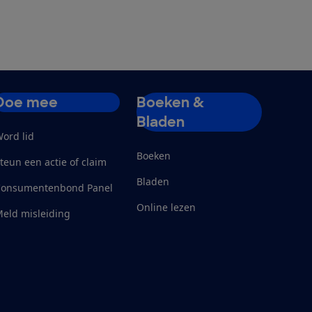
Doe mee
Boeken &
Bladen
ord lid
Boeken
teun een actie of claim
Bladen
Consumentenbond Panel
Online lezen
eld misleiding