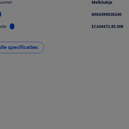
huimer
Melkbakje
ekijk informatie voor EAN
8004399038240
Bekijk informatie voor Modelcode
ode
ECAM472.85.MB
Alle specificaties