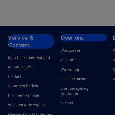
Service &
Over ons
Contact
Wie zijn we
W
Mijn Consumentenbond
Vacatures
S
Klantenservice
Werken bij
Contact
Onze inkomsten
M
Stuur een bericht
Licentieregeling
predicaten
Klachtenformulier
Nieuws
Wijzigen & opzeggen
Overeenkomst ontbinden