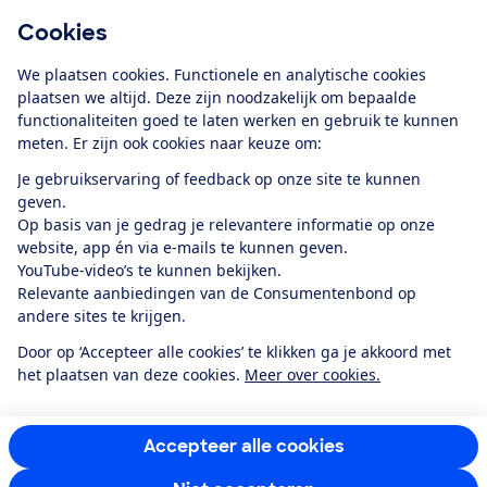
Cookies
Download de app
We plaatsen cookies. Functionele en analytische cookies
plaatsen we altijd. Deze zijn noodzakelijk om bepaalde
functionaliteiten goed te laten werken en gebruik te kunnen
meten. Er zijn ook cookies naar keuze om:
Alles over de
Consumentenbond-
Je gebruikservaring of feedback op onze site te kunnen
app
geven.
Op basis van je gedrag je relevantere informatie op onze
website, app én via e-mails te kunnen geven.
Algemene Voorwaarden
Privacyverklaring
YouTube-video’s te kunnen bekijken.
Cookiebeleid
Privacyvoorkeuren
Wijzigen & opzeggen
Relevante aanbiedingen van de Consumentenbond op
Toegankelijkheid
andere sites te krijgen.
RSS-feed nieuws
Facebook
Twitter
Instagram
Youtube
LinkedIn
Door op ‘Accepteer alle cookies’ te klikken ga je akkoord met
het plaatsen van deze cookies.
Meer over cookies.
12.901
consumenten
beoordelen de Consumentenbond
met gemiddeld
een
8,4
Accepteer alle cookies