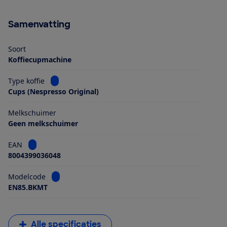
Samenvatting
Soort
Koffiecupmachine
Bekijk informatie voor Type koffie
Type koffie
Cups (Nespresso Original)
Melkschuimer
Geen melkschuimer
Bekijk informatie voor EAN
EAN
8004399036048
Bekijk informatie voor Modelcode
Modelcode
EN85.BKMT
Alle specificaties