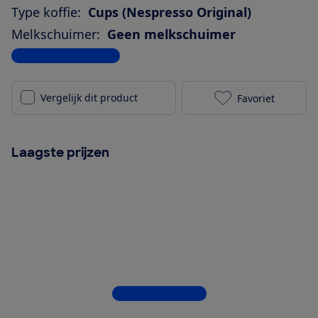
Type koffie:
Cups (Nespresso Original)
Melkschuimer:
Geen melkschuimer
Bekijk alle specificaties
Vergelijk dit product
Favoriet
De'Longhi Nes
Laagste prijzen
Bekijk alle 5 winkels