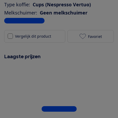
Type koffie:
Cups (Nespresso Vertuo)
Melkschuimer:
Geen melkschuimer
Bekijk alle specificaties
Vergelijk dit product
Favoriet
De'Longhi Nes
Laagste prijzen
Bekijk alle 4 winkels