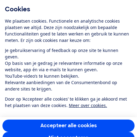
Cookies
Download de app
We plaatsen cookies. Functionele en analytische cookies
plaatsen we altijd. Deze zijn noodzakelijk om bepaalde
functionaliteiten goed te laten werken en gebruik te kunnen
meten. Er zijn ook cookies naar keuze om:
Alles over de
Consumentenbond-
Je gebruikservaring of feedback op onze site te kunnen
app
geven.
Op basis van je gedrag je relevantere informatie op onze
website, app én via e-mails te kunnen geven.
Algemene Voorwaarden
Privacyverklaring
YouTube-video’s te kunnen bekijken.
Cookiebeleid
Privacyvoorkeuren
Wijzigen & opzeggen
Relevante aanbiedingen van de Consumentenbond op
Toegankelijkheid
andere sites te krijgen.
RSS-feed nieuws
Facebook
Twitter
Instagram
Youtube
LinkedIn
Door op ‘Accepteer alle cookies’ te klikken ga je akkoord met
het plaatsen van deze cookies.
Meer over cookies.
12.901
consumenten
beoordelen de Consumentenbond
met gemiddeld
een
8,4
Accepteer alle cookies