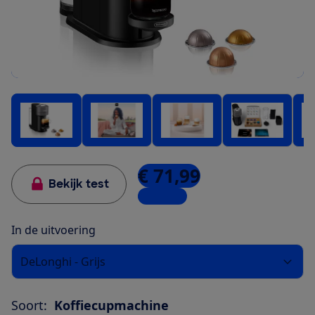
€ 71,99
Bekijk test
4 winkels
In de uitvoering
DeLonghi - Grijs
Soort:
Koffiecupmachine