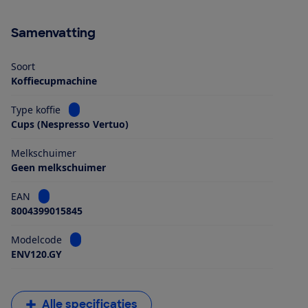
Samenvatting
Soort
Koffiecupmachine
Bekijk informatie voor Type koffie
Type koffie
Cups (Nespresso Vertuo)
Melkschuimer
Geen melkschuimer
Bekijk informatie voor EAN
EAN
8004399015845
Bekijk informatie voor Modelcode
Modelcode
ENV120.GY
Alle specificaties