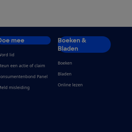
Doe mee
Boeken &
Bladen
ord lid
Boeken
teun een actie of claim
Bladen
Consumentenbond Panel
Online lezen
eld misleiding