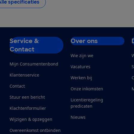
Alle specificaties
Service &
Over ons
Contact
Wie zijn we
W
Mijn Consumentenbond
Vacatures
S
Klantenservice
Werken bij
Contact
Onze inkomsten
M
Stuur een bericht
Licentieregeling
predicaten
Klachtenformulier
Nieuws
Wijzigen & opzeggen
Overeenkomst ontbinden