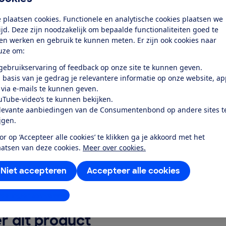
rgieverbruik
 plaatsen cookies. Functionele en analytische cookies plaatsen we
tijd. Deze zijn noodzakelijk om bepaalde functionaliteiten goed te
r mensen met een beperking
ten werken en gebruik te kunnen meten. Er zijn ook cookies naar
uze om:
rktevredenheid
 gebruikservaring of feedback op onze site te kunnen geven.
 basis van je gedrag je relevantere informatie op onze website, a
k toegang tot deze test?
 via e-mails te kunnen geven.
uTube-video’s te kunnen bekijken.
levante aanbiedingen van de Consumentenbond op andere sites t
Word lid
ijgen.
or op ‘Accepteer alle cookies’ te klikken ga je akkoord met het
Al lid? Log in
aatsen van deze cookies.
Meer over cookies.
Niet accepteren
Accepteer alle cookies
stellingen aanpassen
r dit product