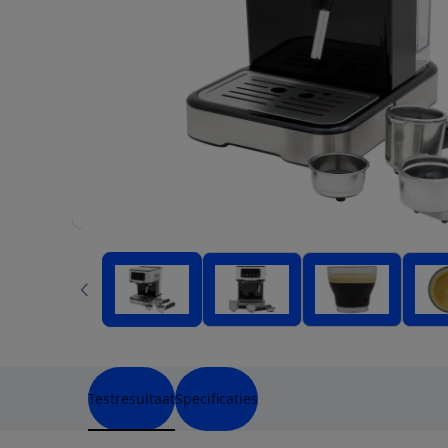
Testresultaat
Specificaties