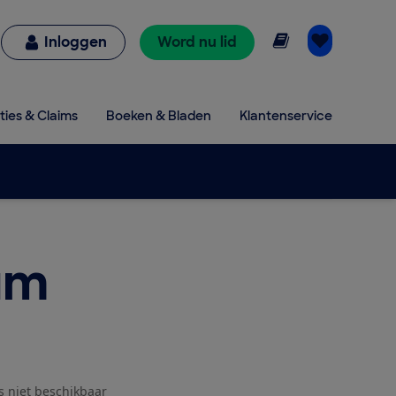
Online lezen
Inloggen
Word nu lid
ties & Claims
Boeken & Bladen
Klantenservice
um
js niet beschikbaar