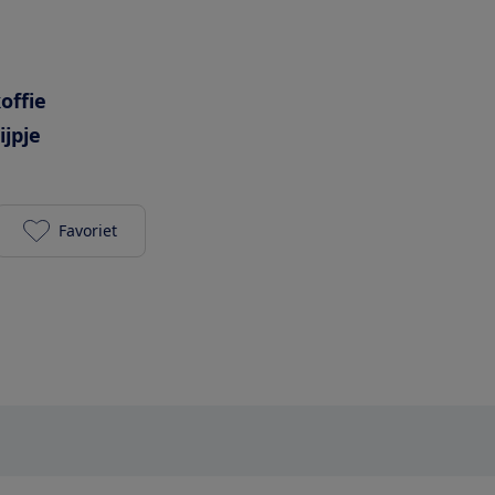
offie
jpje
Favoriet
Inventum KZ910PD toevoegen aan je favorieten