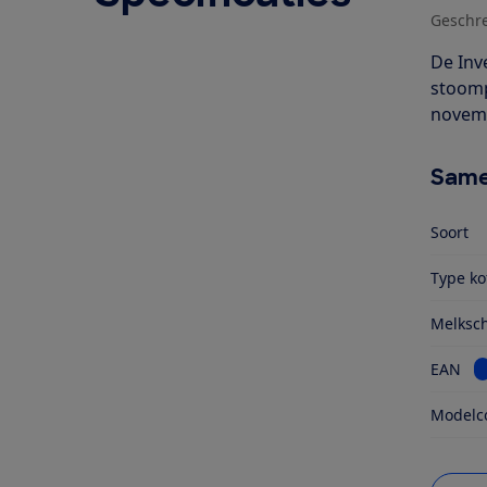
Geschr
De Inv
stoompi
novem
Same
Soort
Type ko
Melksc
B
EAN
Modelc