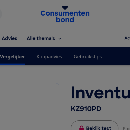
Homepage van de Consumentenbond
h Advies
Alle thema's
Ac
Vergelijker
Koopadvies
Gebruikstips
Invent
KZ910PD
Bekijk test
Pri