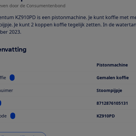
even door de Consumentenbond
entum KZ910PD is een pistonmachine. Je kunt koffie met m
jpje. Je kunt 2 koppen koffie tegelijk zetten. In de waterta
ber 2023.
nvatting
Pistonmachine
Bekijk informatie voor Type koffie
ffie
Gemalen koffie
huimer
Stoompijpje
ekijk informatie voor EAN
8712876105131
Bekijk informatie voor Modelcode
ode
KZ910PD