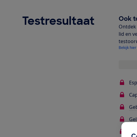
Testresultaat
Ook t
Ontdek 
lid en v
testoor
Bekijk hier
Esp
Ca
Ge
Gel
Ins
C