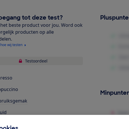
oegang tot deze test?
Pluspunt
het beste product voor jou. Word ook
ergelijk producten op alle
delen.
 hoe wij testen
Testoordeel
resso
ppuccino
Minpunte
bruiksgemak
uid
tellingen
ookies