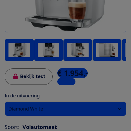
€ 1.954,-
Bekijk test
1 winkel
In de uitvoering
Diamond White
Soort:
Volautomaat