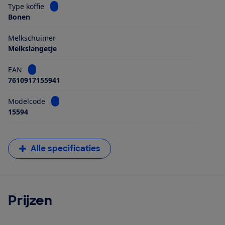
Bekijk informatie voor Type koffie
Type koffie
Bonen
Melkschuimer
Melkslangetje
Bekijk informatie voor EAN
EAN
7610917155941
Bekijk informatie voor Modelcode
Modelcode
15594
Alle specificaties
Prijzen