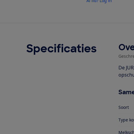
Al lid? Log in
Specificaties
Ove
Geschr
De JUR
opschu
Same
Soort
Type ko
Melksc