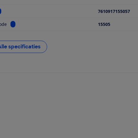
ekijk informatie voor EAN
7610917155057
Bekijk informatie voor Modelcode
ode
15505
Alle specificaties