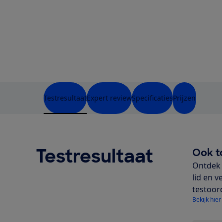
Testresultaat
Expert review
Specificaties
Prijzen
Testresultaat
Ook t
Ontdek 
lid en v
testoor
Bekijk hier