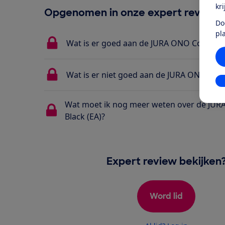
kr
Opgenomen in onze expert review
Do
pl
Wat is er goed aan de JURA ONO Coffee Bl
Wat is er niet goed aan de JURA ONO Coffe
In
Wat moet ik nog meer weten over de JUR
Black (EA)?
Expert review bekijken
Word lid