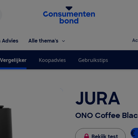
Homepage van de Consumentenbond
h Advies
Alle thema's
Ac
Vergelijker
Koopadvies
Gebruikstips
JURA
ONO Coffee Blac
€
Bekijk test