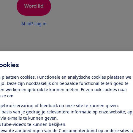
Word lid
Al lid? Log in
ookies
 plaatsen cookies. Functionele en analytische cookies plaatsen we
tijd. Deze zijn noodzakelijk om bepaalde functionaliteiten goed te
ten werken en gebruik te kunnen meten. Er zijn ook cookies naar
er om koffie te zetten. Je gebruikt
uze om:
met 3 knoppen en een draaislinger. Hoe
 gebruikservaring of feedback op onze site te kunnen geven.
 basis van je gedrag je relevantere informatie op onze website, a
 via e-mails te kunnen geven.
uTube-video’s te kunnen bekijken.
levante aanbiedingen van de Consumentenbond op andere sites t