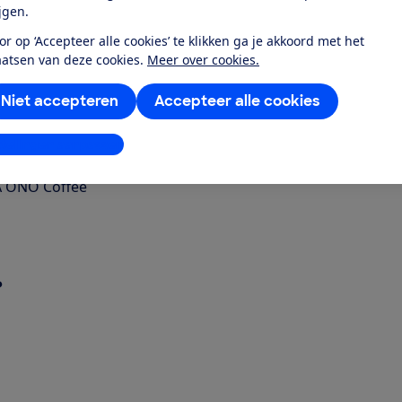
ijgen.
or op ‘Accepteer alle cookies’ te klikken ga je akkoord met het
aatsen van deze cookies.
Meer over cookies.
ack (EA)?
Niet accepteren
Accepteer alle cookies
e Black (EA)?
stellingen aanpassen
A ONO Coffee
?