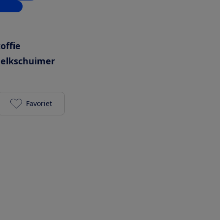
inkels
offie
elkschuimer
Favoriet
JURA ONO Coffee Black (EA) toevoegen aan je favor