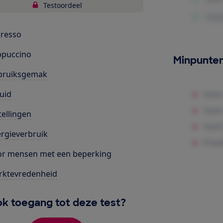
Testoordeel
resso
ppuccino
Minpunte
bruiksgemak
uid
tellingen
rgieverbruik
r mensen met een beperking
rktevredenheid
k toegang tot deze test?