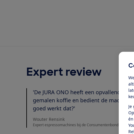
C
Expert review
We
al
la
'De JURA ONO heeft een opvallende mani
ke
gemalen koffie en bedient de machine 
Je
goed werkt dat?'
Op
én
Wouter Rensink
Expert espressomachines bij de Consumentenbond
Yo
Re