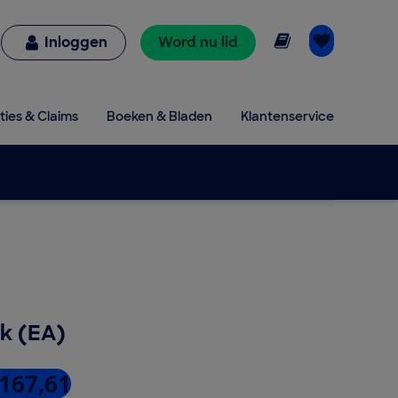
Online lezen
Inloggen
Word nu lid
ties & Claims
Boeken & Bladen
Klantenservice
k (EA)
 167,61