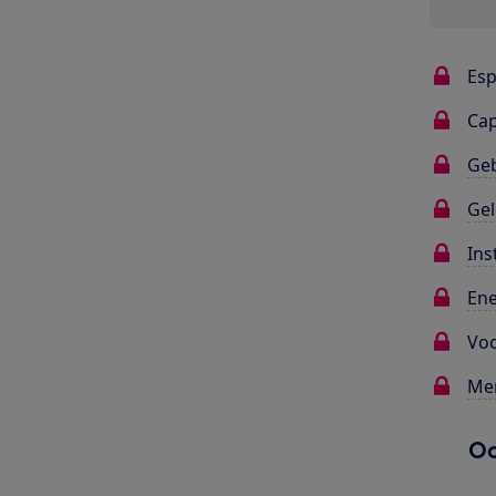
Esp
Ca
Ge
Gel
Ins
Ene
Voo
Me
Oo