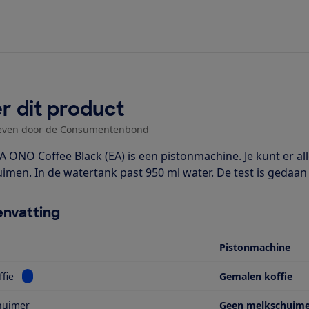
r dit product
even door de Consumentenbond
A ONO Coffee Black (EA) is een pistonmachine. Je kunt er al
imen. In de watertank past 950 ml water. De test is gedaan 
nvatting
Pistonmachine
Bekijk informatie voor Type koffie
ffie
Gemalen koffie
huimer
Geen melkschuim