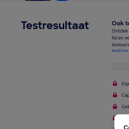
Testresultaat
Ook t
Ontdek 
lid en v
testoor
Bekijk hier
Esp
Ca
Ge
Gel
C