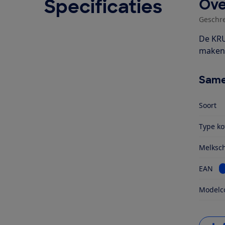
Specificaties
Ove
Geschr
De KRU
maken 
Same
Soort
Type ko
Melksc
B
EAN
Modelc