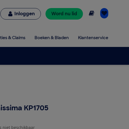
Online lezen
Inloggen
Word nu lid
ties & Claims
Boeken & Bladen
Klantenservice
nissima KP1705
js niet beschikbaar