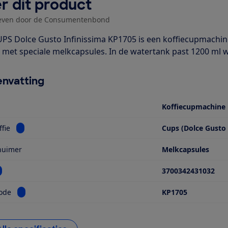
r dit product
even door de Consumentenbond
PS Dolce Gusto Infinissima KP1705 is een koffiecupmachine.
met speciale melkcapsules. In de watertank past 1200 ml wa
nvatting
Koffiecupmachine
Bekijk informatie voor Type koffie
ffie
Cups (Dolce Gusto
huimer
Melkcapsules
ekijk informatie voor EAN
3700342431032
Bekijk informatie voor Modelcode
ode
KP1705