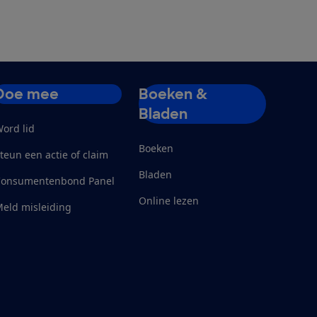
Doe mee
Boeken &
Bladen
ord lid
Boeken
teun een actie of claim
Bladen
Consumentenbond Panel
Online lezen
eld misleiding