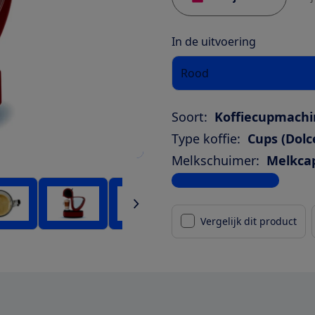
In de uitvoering
Rood
Soort:
Koffiecupmachi
Type koffie:
Cups (Dol
Melkschuimer:
Melkca
Bekijk alle specificaties
Vergelijk dit product