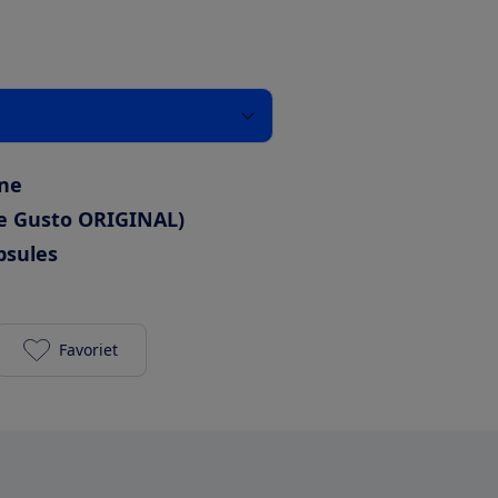
ne
ce Gusto ORIGINAL)
psules
Favoriet
KRUPS Dolce Gusto Infinissima KP1705 toevoegen a