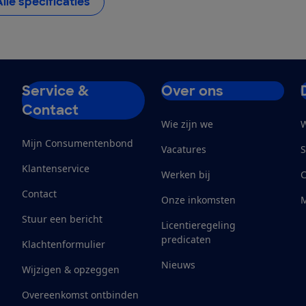
Alle specificaties
Service &
Over ons
Contact
Wie zijn we
W
Mijn Consumentenbond
Vacatures
S
Klantenservice
Werken bij
Contact
Onze inkomsten
M
Stuur een bericht
Licentieregeling
predicaten
Klachtenformulier
Nieuws
Wijzigen & opzeggen
Overeenkomst ontbinden