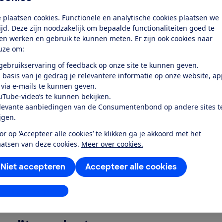
tellingen
 plaatsen cookies. Functionele en analytische cookies plaatsen we
rgieverbruik
tijd. Deze zijn noodzakelijk om bepaalde functionaliteiten goed te
ten werken en gebruik te kunnen meten. Er zijn ook cookies naar
r mensen met een beperking
uze om:
rktevredenheid
 gebruikservaring of feedback op onze site te kunnen geven.
 basis van je gedrag je relevantere informatie op onze website, a
 via e-mails te kunnen geven.
k toegang tot deze test?
uTube-video’s te kunnen bekijken.
levante aanbiedingen van de Consumentenbond op andere sites t
ijgen.
Word lid
or op ‘Accepteer alle cookies’ te klikken ga je akkoord met het
aatsen van deze cookies.
Meer over cookies.
Al lid? Log in
Niet accepteren
Accepteer alle cookies
stellingen aanpassen