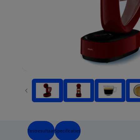
Testresultaat
Specificaties