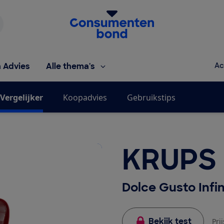
Homepage van de Consumentenbond
h Advies
Alle thema's
Ac
Vergelijker
Koopadvies
Gebruikstips
KRUPS
Dolce Gusto Infi
Bekijk test
Pri