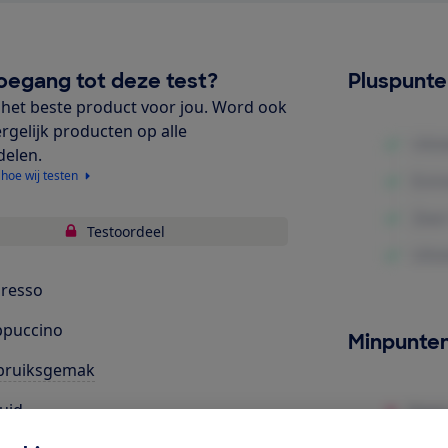
oegang tot deze test?
Pluspunt
het beste product voor jou. Word ook
ergelijk producten op alle
delen.
 hoe wij testen
Testoordeel
resso
ppuccino
Minpunte
bruiksgemak
uid