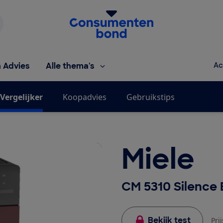
Homepage van de Consumentenbond
h Advies
Alle thema's
Ac
Vergelijker
Koopadvies
Gebruikstips
Miele
CM 5310 Silence
Bekijk test
Pri