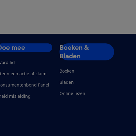
Doe mee
Boeken &
Bladen
ord lid
Boeken
teun een actie of claim
Bladen
Consumentenbond Panel
Online lezen
eld misleiding