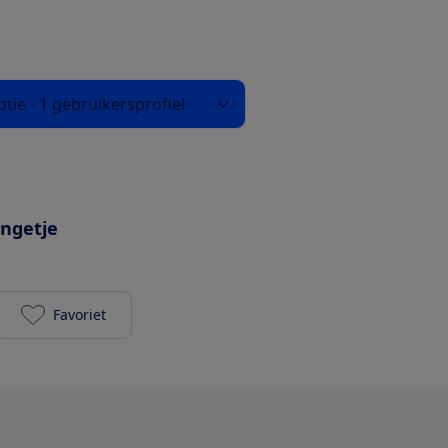
tie - 1 gebruikersprofiel
ngetje
Favoriet
Miele CM 5310 Silence Braambesrood toevoegen aa