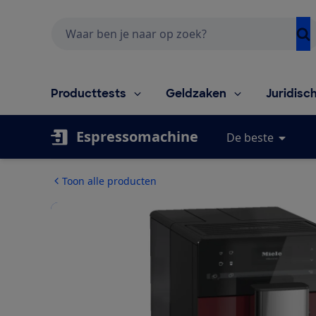
Zoeken
Producttests
Geldzaken
Juridisc
Espressomachine
De beste
Toon alle producten