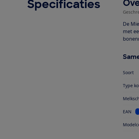
Specificaties
Ove
Geschr
De Mie
met een
bonenr
Same
Soort
Type ko
Melksc
B
EAN
Modelc