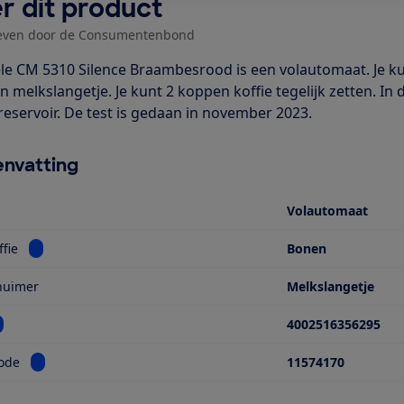
r dit product
even door de Consumentenbond
le CM 5310 Silence Braambesrood is een volautomaat. Je ku
 melkslangetje. Je kunt 2 koppen koffie tegelijk zetten. In 
eservoir. De test is gedaan in november 2023.
nvatting
Volautomaat
Bekijk informatie voor Type koffie
ffie
Bonen
huimer
Melkslangetje
ekijk informatie voor EAN
4002516356295
Bekijk informatie voor Modelcode
ode
11574170