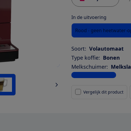
In de uitvoering
Rood - geen heetwater-op
Soort:
Volautomaat
Type koffie:
Bonen
Melkschuimer:
Melksla
Bekijk alle specificaties
Vergelijk dit product