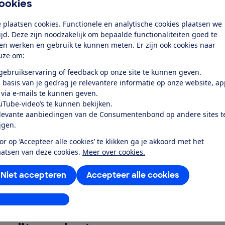
tellingen
ookies
rgieverbruik
 plaatsen cookies. Functionele en analytische cookies plaatsen we
tijd. Deze zijn noodzakelijk om bepaalde functionaliteiten goed te
r mensen met een beperking
ten werken en gebruik te kunnen meten. Er zijn ook cookies naar
uze om:
rktevredenheid
 gebruikservaring of feedback op onze site te kunnen geven.
 basis van je gedrag je relevantere informatie op onze website, a
k toegang tot deze test?
 via e-mails te kunnen geven.
uTube-video’s te kunnen bekijken.
levante aanbiedingen van de Consumentenbond op andere sites t
Word lid
ijgen.
or op ‘Accepteer alle cookies’ te klikken ga je akkoord met het
Al lid? Log in
aatsen van deze cookies.
Meer over cookies.
Niet accepteren
Accepteer alle cookies
stellingen aanpassen