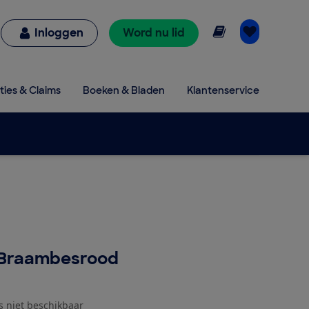
Online lezen
Inloggen
Word nu lid
ties & Claims
Boeken & Bladen
Klantenservice
 Braambesrood
js niet beschikbaar