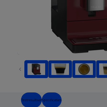
Testresultaat
Specificaties