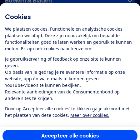
Boeken & Bladen
Cookies
Download de app
We plaatsen cookies. Functionele en analytische cookies
plaatsen we altijd. Deze zijn noodzakelijk om bepaalde
functionaliteiten goed te laten werken en gebruik te kunnen
meten. Er zijn ook cookies naar keuze om:
Alles over de
Consumentenbond-
Je gebruikservaring of feedback op onze site te kunnen
app
geven.
Op basis van je gedrag je relevantere informatie op onze
website, app én via e-mails te kunnen geven.
Algemene Voorwaarden
Privacyverklaring
YouTube-video’s te kunnen bekijken.
Cookiebeleid
Privacyvoorkeuren
Wijzigen & opzeggen
Relevante aanbiedingen van de Consumentenbond op
Toegankelijkheid
andere sites te krijgen.
RSS-feed nieuws
Facebook
Twitter
Instagram
Youtube
LinkedIn
Door op ‘Accepteer alle cookies’ te klikken ga je akkoord met
het plaatsen van deze cookies.
Meer over cookies.
12.901
consumenten
beoordelen de Consumentenbond
met gemiddeld
een
8,4
Accepteer alle cookies