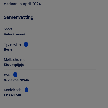
gedaan in april 2024.
Samenvatting
Soort
Volautomaat
Bekijk informatie voor Type koffie
Type koffie
Bonen
Melkschuimer
Stoompijpje
Bekijk informatie voor EAN
EAN
8720389028946
Bekijk informatie voor Modelcode
Modelcode
EP3321/40