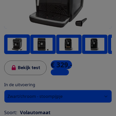
€ 329,-
Bekijk test
5 winkels
In de uitvoering
Zwart/chroom - stoompijpje
Soort:
Volautomaat