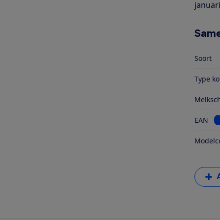
januar
Same
Soort
Type ko
Melksc
B
EAN
Modelc