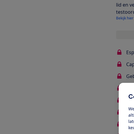
lid en v
testoor
Bekijk hier
Esp
Ca
Ge
Gel
C
Ins
We
Ene
al
la
Voo
ke