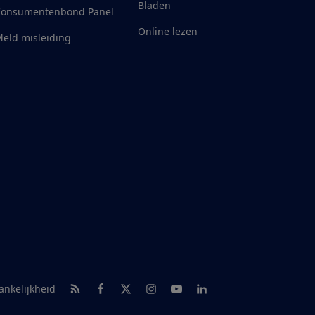
Bladen
Consumentenbond Panel
Online lezen
eld misleiding
RSS-feed nieuws
Facebook
Twitter
Instagram
Youtube
LinkedIn
ankelijkheid