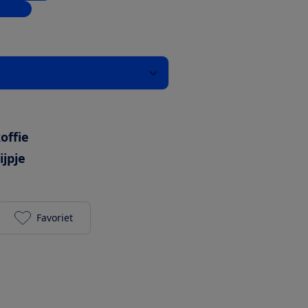
inkels
offie
jpje
Favoriet
Smeg Mini-pro - Wit toevoegen aan je favorieten