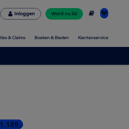
Online lezen
Inloggen
Word nu lid
ties & Claims
Boeken & Bladen
Klantenservice
1.189,-