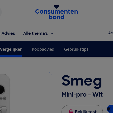
Homepage van de Consumentenbond
h Advies
Alle thema's
Ac
Vergelijker
Koopadvies
Gebruikstips
Smeg
Mini-pro - Wit
€ 
Bekijk test