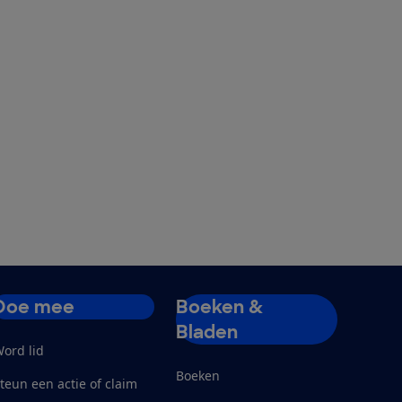
Doe mee
Boeken &
Bladen
ord lid
Boeken
teun een actie of claim