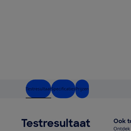
Testresultaat
Specificaties
Prijzen
Testresultaat
Ook t
Ontdek 