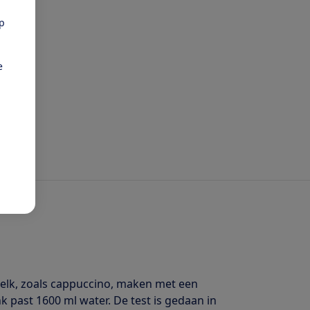
pp
e
melk, zoals cappuccino, maken met een
nk past 1600 ml water. De test is gedaan in