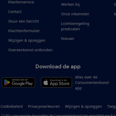
Klantenservice
Werken bij
Contact
Onze inkomsten
M
Stuur een bericht
Licentieregeling
predicaten
Klachtenformulier
Nieuws
Wijzigen & opzeggen
Overeenkomst ontbinden
Download de app
Alles over de
Consumentenbond-
app
Cookiebeleid
Privacyvoorkeuren
Wijzigen & opzeggen
Toeg
12.901
consumenten
beoordelen de Consumentenbond
met gemiddeld een
8,4