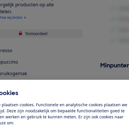
ergelijk producten op alle
delen.
 hoe wij testen
Testoordeel
resso
ppuccino
Minpunte
bruiksgemak
uid
ookies
tellingen
 plaatsen cookies. Functionele en analytische cookies plaatsen we
rgieverbruik
tijd. Deze zijn noodzakelijk om bepaalde functionaliteiten goed te
ten werken en gebruik te kunnen meten. Er zijn ook cookies naar
r mensen met een beperking
uze om: