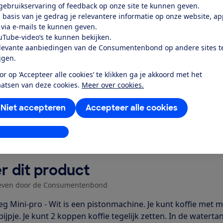
rktevredenheid
 gebruikservaring of feedback op onze site te kunnen geven.
 basis van je gedrag je relevantere informatie op onze website, a
 via e-mails te kunnen geven.
k toegang tot deze test?
uTube-video’s te kunnen bekijken.
levante aanbiedingen van de Consumentenbond op andere sites t
ijgen.
Word lid
or op ‘Accepteer alle cookies’ te klikken ga je akkoord met het
aatsen van deze cookies.
Meer over cookies.
Al lid? Log in
Niet accepteren
Accepteer alle cookies
stellingen aanpassen
r dit product
even door de Consumentenbond
g Mini-pro - Wit is een pistonmachine. Je kunt koffie met 
jpje. Je kunt 2 koppen koffie tegelijk zetten. In de waterta