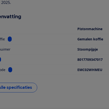
i 2025.
nvatting
Pistonmachine
Bekijk informatie voor Type koffie
ffie
Gemalen koffie
huimer
Stoompijpje
ekijk informatie voor EAN
8017709347017
Bekijk informatie voor Modelcode
ode
EMC02WHMEU
Alle specificaties