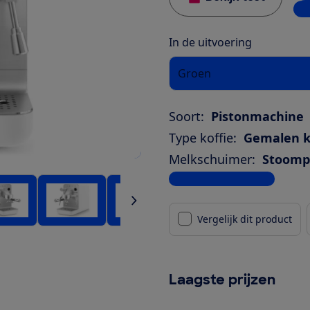
4 w
In de uitvoering
Groen
Soort:
Pistonmachine
Type koffie:
Gemalen k
Melkschuimer:
Stoompi
Bekijk alle specificaties
Vergelijk dit product
Laagste prijzen