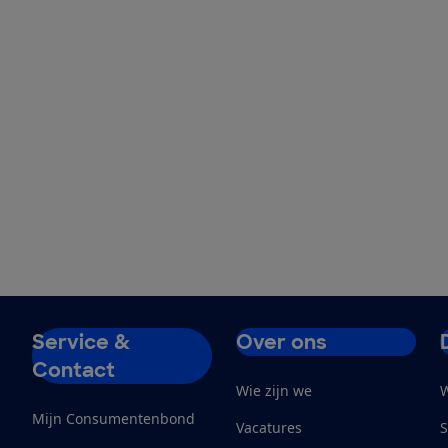
Service &
Over ons
Contact
Wie zijn we
W
Mijn Consumentenbond
Vacatures
S