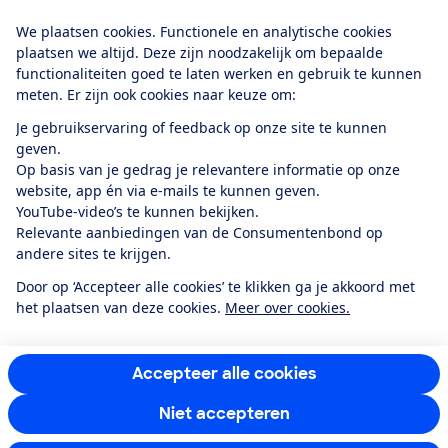
Download de app
We plaatsen cookies. Functionele en analytische cookies
plaatsen we altijd. Deze zijn noodzakelijk om bepaalde
functionaliteiten goed te laten werken en gebruik te kunnen
meten. Er zijn ook cookies naar keuze om:
Alles over de
Consumentenbond-
Je gebruikservaring of feedback op onze site te kunnen
app
geven.
Op basis van je gedrag je relevantere informatie op onze
website, app én via e-mails te kunnen geven.
Algemene Voorwaarden
Privacyverklaring
YouTube-video’s te kunnen bekijken.
Cookiebeleid
Privacyvoorkeuren
Wijzigen & opzeggen
Relevante aanbiedingen van de Consumentenbond op
Toegankelijkheid
andere sites te krijgen.
RSS-feed nieuws
Facebook
Twitter
Instagram
Youtube
LinkedIn
Door op ‘Accepteer alle cookies’ te klikken ga je akkoord met
het plaatsen van deze cookies.
Meer over cookies.
12.901
consumenten
beoordelen de Consumentenbond
met gemiddeld
een
8,4
Accepteer alle cookies
Niet accepteren