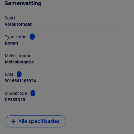
Samenvatting
Soort
Volautomaat
Bekijk informatie voor Type koffie
Type koffie
Bonen
Melkschuimer
Melkslangetje
Bekijk informatie voor EAN
EAN
3016661165924
Bekijk informatie voor Modelcode
Modelcode
CP853D15
Alle specificaties