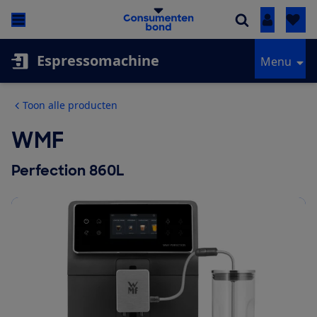
Inloggen
Espressomachine
Menu
Toon alle producten
WMF
Perfection 860L