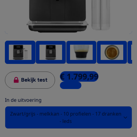
€ 1.799,99
Bekijk test
2 winkels
In de uitvoering
Zwart/grijs - melkkan - 10 profielen - 17 dranken
- leds