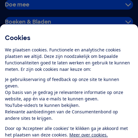
Doe mee
Boeken & Bladen
Cookies
Download de app
We plaatsen cookies. Functionele en analytische cookies
plaatsen we altijd. Deze zijn noodzakelijk om bepaalde
functionaliteiten goed te laten werken en gebruik te kunnen
meten. Er zijn ook cookies naar keuze om:
Alles over de
Consumentenbond-
Je gebruikservaring of feedback op onze site te kunnen
app
geven.
Op basis van je gedrag je relevantere informatie op onze
website, app én via e-mails te kunnen geven.
Algemene Voorwaarden
Privacyverklaring
YouTube-video’s te kunnen bekijken.
Cookiebeleid
Privacyvoorkeuren
Wijzigen & opzeggen
Relevante aanbiedingen van de Consumentenbond op
Toegankelijkheid
andere sites te krijgen.
RSS-feed nieuws
Facebook
Twitter
Instagram
Youtube
LinkedIn
Door op ‘Accepteer alle cookies’ te klikken ga je akkoord met
het plaatsen van deze cookies.
Meer over cookies.
12.901
consumenten
beoordelen de Consumentenbond
met gemiddeld