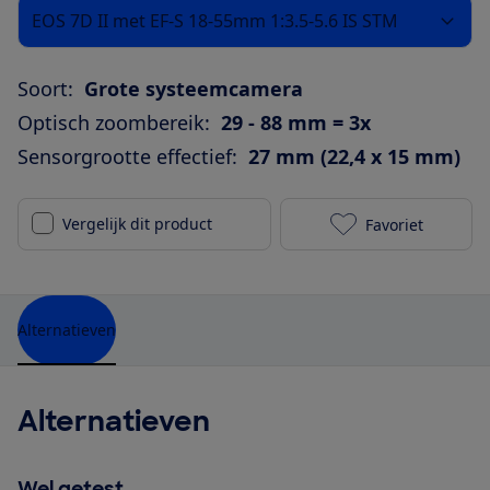
EOS 7D II met EF-S 18-55mm 1:3.5-5.6 IS STM
Soort:
Grote systeemcamera
Optisch zoombereik:
29 - 88 mm = 3x
Sensorgrootte effectief:
27 mm (22,4 x 15 mm)
Vergelijk dit product
Favoriet
Canon EOS 7D 
Alternatieven
Alternatieven
Wel getest