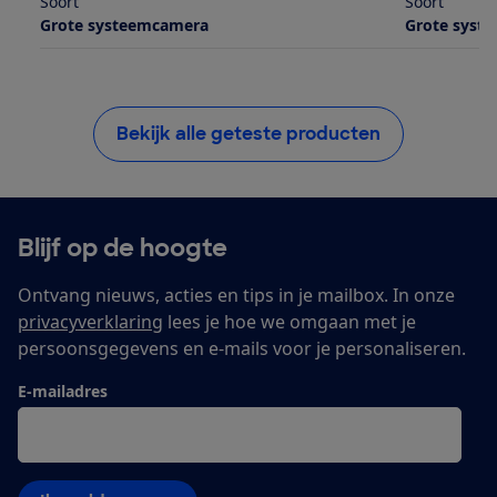
Soort
Soort
Grote systeemcamera
Grote syst
Bekijk alle geteste producten
Blijf op de hoogte
Ontvang nieuws, acties en tips in je mailbox. In onze
privacyverklaring
lees je hoe we omgaan met je
persoonsgegevens en e-mails voor je personaliseren.
E-mailadres