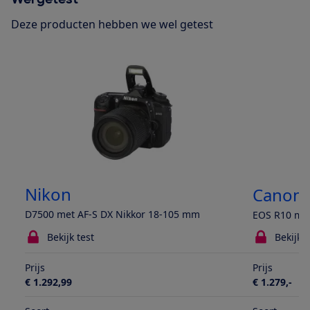
Deze producten hebben we wel getest
Nikon
Canon
D7500 met AF-S DX Nikkor 18-105 mm
EOS R10 met
Bekijk test
Bekijk t
Prijs
Prijs
€ 1.292,99
€ 1.279,-