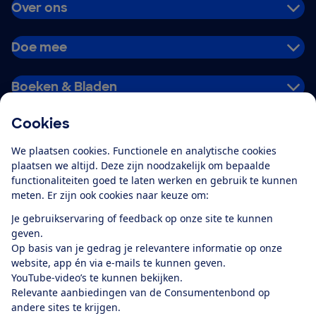
Over ons
Doe mee
Boeken & Bladen
Cookies
Download de app
We plaatsen cookies. Functionele en analytische cookies
plaatsen we altijd. Deze zijn noodzakelijk om bepaalde
functionaliteiten goed te laten werken en gebruik te kunnen
meten. Er zijn ook cookies naar keuze om:
Alles over de
Consumentenbond-
Je gebruikservaring of feedback op onze site te kunnen
app
geven.
Op basis van je gedrag je relevantere informatie op onze
website, app én via e-mails te kunnen geven.
Algemene Voorwaarden
Privacyverklaring
YouTube-video’s te kunnen bekijken.
Cookiebeleid
Privacyvoorkeuren
Wijzigen & opzeggen
Relevante aanbiedingen van de Consumentenbond op
Toegankelijkheid
andere sites te krijgen.