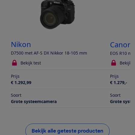
Nikon
Canon
D7500 met AF-S DX Nikkor 18-105 mm
EOS R10 met
Bekijk test
Bekijk t
Prijs
Prijs
€ 1.292,99
€ 1.279,-
Soort
Soort
Grote systeemcamera
Grote syst
Bekijk alle geteste producten