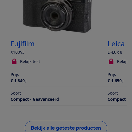
Fujifilm
Leica
X100VI
D-Lux 8
Bekijk test
Bekijk t
Prijs
Prijs
€ 1.849,-
€ 1.650,-
Soort
Soort
Compact - Geavanceerd
Compact - 
Bekijk alle geteste producten