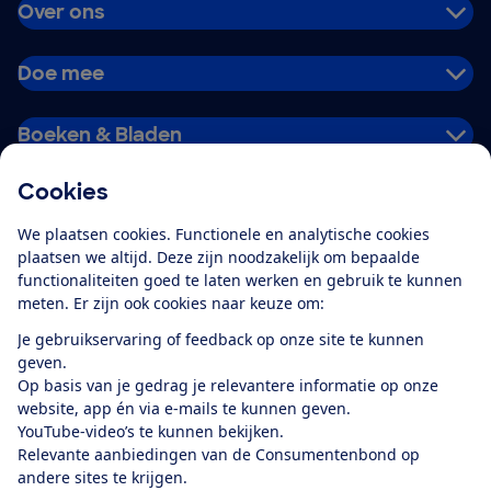
Over ons
Doe mee
Boeken & Bladen
Cookies
Download de app
We plaatsen cookies. Functionele en analytische cookies
plaatsen we altijd. Deze zijn noodzakelijk om bepaalde
functionaliteiten goed te laten werken en gebruik te kunnen
meten. Er zijn ook cookies naar keuze om:
Alles over de
Consumentenbond-
Je gebruikservaring of feedback op onze site te kunnen
app
geven.
Op basis van je gedrag je relevantere informatie op onze
website, app én via e-mails te kunnen geven.
Algemene Voorwaarden
Privacyverklaring
YouTube-video’s te kunnen bekijken.
Cookiebeleid
Privacyvoorkeuren
Wijzigen & opzeggen
Relevante aanbiedingen van de Consumentenbond op
Toegankelijkheid
andere sites te krijgen.