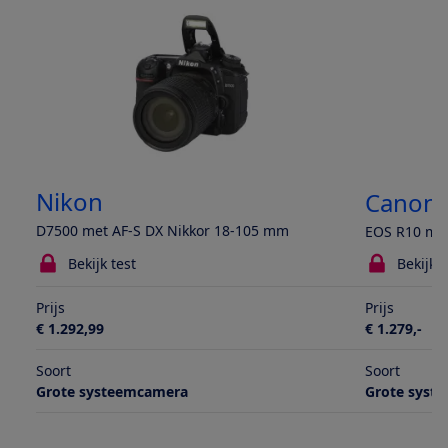
Nikon
Canon
D7500 met AF-S DX Nikkor 18-105 mm
EOS R10 met
Bekijk test
Bekijk t
Prijs
Prijs
€ 1.292,99
€ 1.279,-
Soort
Soort
Grote systeemcamera
Grote syst