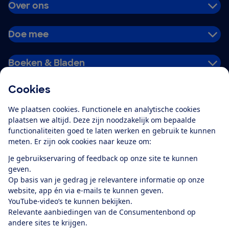
Over ons
Doe mee
Boeken & Bladen
Cookies
Download de app
We plaatsen cookies. Functionele en analytische cookies
plaatsen we altijd. Deze zijn noodzakelijk om bepaalde
functionaliteiten goed te laten werken en gebruik te kunnen
meten. Er zijn ook cookies naar keuze om:
Alles over de
Consumentenbond-
Je gebruikservaring of feedback op onze site te kunnen
app
geven.
Op basis van je gedrag je relevantere informatie op onze
website, app én via e-mails te kunnen geven.
Algemene Voorwaarden
Privacyverklaring
YouTube-video’s te kunnen bekijken.
Cookiebeleid
Privacyvoorkeuren
Wijzigen & opzeggen
Relevante aanbiedingen van de Consumentenbond op
Toegankelijkheid
andere sites te krijgen.