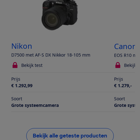
Nikon
Canon
D7500 met AF-S DX Nikkor 18-105 mm
EOS R10 met
Bekijk test
Bekijk t
Prijs
Prijs
€ 1.292,99
€ 1.279,-
Soort
Soort
Grote systeemcamera
Grote syst
Bekijk alle geteste producten