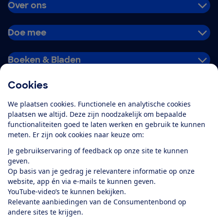
Over ons
Doe mee
Boeken & Bladen
Cookies
Download de app
We plaatsen cookies. Functionele en analytische cookies
plaatsen we altijd. Deze zijn noodzakelijk om bepaalde
functionaliteiten goed te laten werken en gebruik te kunnen
meten. Er zijn ook cookies naar keuze om:
Alles over de
Consumentenbond-
Je gebruikservaring of feedback op onze site te kunnen
app
geven.
Op basis van je gedrag je relevantere informatie op onze
website, app én via e-mails te kunnen geven.
Algemene Voorwaarden
Privacyverklaring
YouTube-video’s te kunnen bekijken.
Cookiebeleid
Privacyvoorkeuren
Wijzigen & opzeggen
Relevante aanbiedingen van de Consumentenbond op
Toegankelijkheid
andere sites te krijgen.