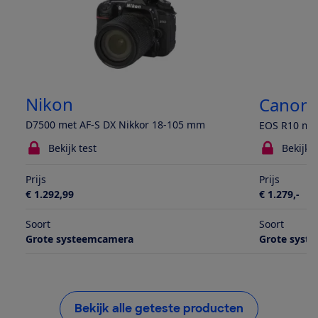
Nikon
Canon
D7500 met AF-S DX Nikkor 18-105 mm
EOS R10 met
Bekijk test
Bekijk t
Prijs
Prijs
€ 1.292,99
€ 1.279,-
Soort
Soort
Grote systeemcamera
Grote syst
Bekijk alle geteste producten