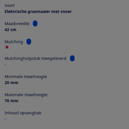
Soort
Elektrische grasmaaier met snoer
Bekijk informatie voor Maaibreedte
Maaibreedte
42 cm
Bekijk informatie voor Mulching
Mulching
Bekijk informatie voor Mulch
Mulchinghulpstuk meegeleverd
-
Minimale maaihoogte
20 mm
Maximale maaihoogte
70 mm
Inhoud opvangbak
-