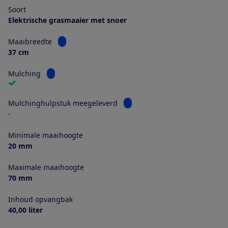
Soort
Elektrische grasmaaier met snoer
Bekijk informatie voor Maaibreedte
Maaibreedte
37 cm
Bekijk informatie voor Mulching
Mulching
Bekijk informatie voor Mulch
Mulchinghulpstuk meegeleverd
-
Minimale maaihoogte
20 mm
Maximale maaihoogte
70 mm
Inhoud opvangbak
40,00 liter