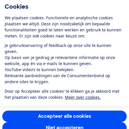
Cookies
Download de app
We plaatsen cookies. Functionele en analytische cookies
plaatsen we altijd. Deze zijn noodzakelijk om bepaalde
functionaliteiten goed te laten werken en gebruik te kunnen
meten. Er zijn ook cookies naar keuze om:
Alles over de
Consumentenbond-
Je gebruikservaring of feedback op onze site te kunnen
app
geven.
Op basis van je gedrag je relevantere informatie op onze
website, app én via e-mails te kunnen geven.
Algemene Voorwaarden
Privacyverklaring
YouTube-video’s te kunnen bekijken.
Cookiebeleid
Privacyvoorkeuren
Wijzigen & opzeggen
Relevante aanbiedingen van de Consumentenbond op
Toegankelijkheid
andere sites te krijgen.
RSS-feed nieuws
Facebook
Twitter
Instagram
Youtube
LinkedIn
Door op ‘Accepteer alle cookies’ te klikken ga je akkoord met
het plaatsen van deze cookies.
Meer over cookies.
12.901
consumenten
beoordelen de Consumentenbond
met gemiddeld
een
8,4
Accepteer alle cookies
Niet accepteren