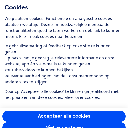
Cookies
Download de app
We plaatsen cookies. Functionele en analytische cookies
plaatsen we altijd. Deze zijn noodzakelijk om bepaalde
functionaliteiten goed te laten werken en gebruik te kunnen
meten. Er zijn ook cookies naar keuze om:
Alles over de
Consumentenbond-
Je gebruikservaring of feedback op onze site te kunnen
app
geven.
Op basis van je gedrag je relevantere informatie op onze
website, app én via e-mails te kunnen geven.
Algemene Voorwaarden
Privacyverklaring
YouTube-video’s te kunnen bekijken.
Cookiebeleid
Privacyvoorkeuren
Wijzigen & opzeggen
Relevante aanbiedingen van de Consumentenbond op
Toegankelijkheid
andere sites te krijgen.
RSS-feed nieuws
Facebook
Twitter
Instagram
Youtube
LinkedIn
Door op ‘Accepteer alle cookies’ te klikken ga je akkoord met
het plaatsen van deze cookies.
Meer over cookies.
12.901
consumenten
beoordelen de Consumentenbond
met gemiddeld
een
8,4
Accepteer alle cookies
Niet accepteren