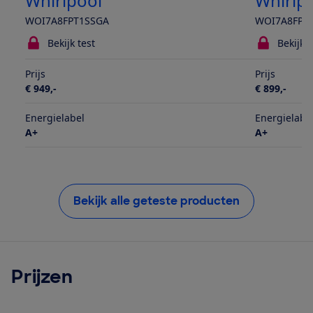
Whirlpool
Whirlp
WOI7A8FPT1SSGA
WOI7A8FPT
Bekijk test
Bekijk t
Prijs
Prijs
€ 949,-
€ 899,-
Energielabel
Energielabe
A+
A+
Bekijk alle geteste producten
Prijzen