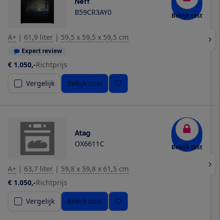
Neff
B59CR3AY0
Bekijk test
A+
|
61,9 liter
|
59,5 x 59,5 x 59,5 cm
Expert review
€ 1.050,-
Richtprijs
Vergelijk
Bekijk snel
Atag
OX6611C
Bekijk test
A+
|
63,7 liter
|
59,8 x 59,8 x 61,5 cm
€ 1.050,-
Richtprijs
Vergelijk
Bekijk snel