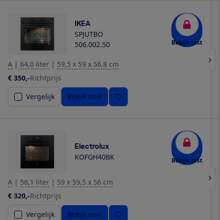
IKEA
SPJUTBO
Bekijk test
506.002.50
A
|
64,0 liter
|
59,5 x 59 x 56,8 cm
€ 350,-
Richtprijs
Vergelijk
Bekijk snel
Electrolux
KOFGH40BK
Bekijk test
A
|
56,1 liter
|
59 x 59,5 x 56 cm
€ 320,-
Richtprijs
Vergelijk
Bekijk snel