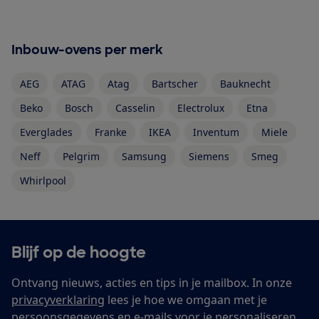
Inbouw-ovens per merk
AEG
ATAG
Atag
Bartscher
Bauknecht
Beko
Bosch
Casselin
Electrolux
Etna
Everglades
Franke
IKEA
Inventum
Miele
Neff
Pelgrim
Samsung
Siemens
Smeg
Whirlpool
Blijf op de hoogte
Ontvang nieuws, acties en tips in je mailbox. In onze
privacyverklaring
lees je hoe we omgaan met je
persoonsgegevens en e-mails voor je personaliseren.