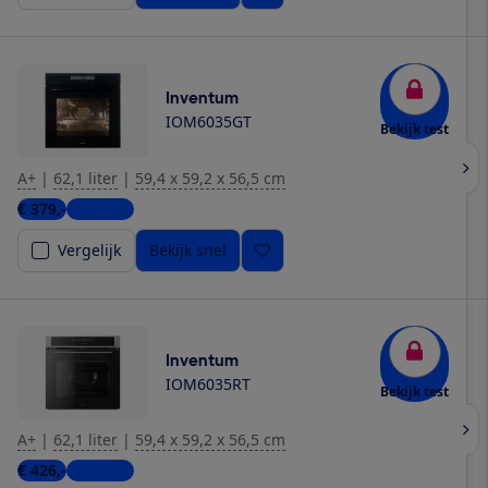
Inventum
IOM6035GT
Bekijk test
A+
|
62,1 liter
|
59,4 x 59,2 x 56,5 cm
€ 379,-
5 winkels
Vergelijk
Bekijk snel
Inventum
IOM6035RT
Bekijk test
A+
|
62,1 liter
|
59,4 x 59,2 x 56,5 cm
€ 426,-
4 winkels