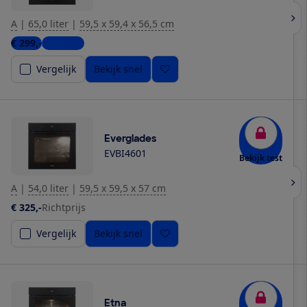
A
|
65,0 liter
|
59,5 x 59,4 x 56,5 cm
€ 299,-
2 winkels
Vergelijk
Bekijk snel
Everglades
EVBI4601
Bekijk test
A
|
54,0 liter
|
59,5 x 59,5 x 57 cm
€ 325,-
Richtprijs
Vergelijk
Bekijk snel
Etna