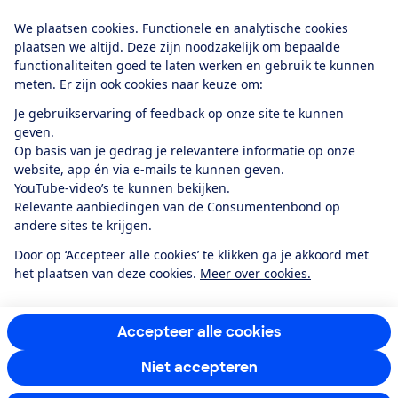
Download de app
We plaatsen cookies. Functionele en analytische cookies
plaatsen we altijd. Deze zijn noodzakelijk om bepaalde
functionaliteiten goed te laten werken en gebruik te kunnen
meten. Er zijn ook cookies naar keuze om:
Alles over de
Consumentenbond-
Je gebruikservaring of feedback op onze site te kunnen
app
geven.
Op basis van je gedrag je relevantere informatie op onze
website, app én via e-mails te kunnen geven.
Algemene Voorwaarden
Privacyverklaring
YouTube-video’s te kunnen bekijken.
Cookiebeleid
Privacyvoorkeuren
Wijzigen & opzeggen
Relevante aanbiedingen van de Consumentenbond op
Toegankelijkheid
andere sites te krijgen.
RSS-feed nieuws
Facebook
Twitter
Instagram
Youtube
LinkedIn
Door op ‘Accepteer alle cookies’ te klikken ga je akkoord met
het plaatsen van deze cookies.
Meer over cookies.
12.901
consumenten
beoordelen de Consumentenbond
met gemiddeld
een
8,4
Accepteer alle cookies
Niet accepteren