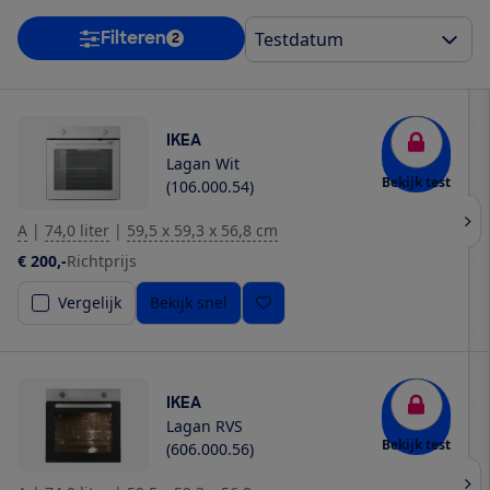
Filteren
2
IKEA
Lagan Wit
Bekijk test
(106.000.54)
A
|
74,0 liter
|
59,5 x 59,3 x 56,8 cm
€ 200,-
Richtprijs
Vergelijk
Bekijk snel
IKEA
Lagan RVS
Bekijk test
(606.000.56)