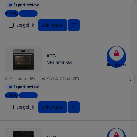
Expert review
€ 479,-
2 winkels
Vergelijk
Bekijk snel
AEG
NBU5P40SM
Bekijk test
A++
|
66,6 liter
|
59 x 59,5 x 56,5 cm
Expert review
€ 499,-
4 winkels
Vergelijk
Bekijk snel