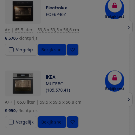
Electrolux
EOE6P46Z
Bekijk test
A+
|
65,5 liter
|
59,8 x 59,5 x 56,6 cm
€ 570,-
Richtprijs
Vergelijk
Bekijk snel
IKEA
MUTEBO
Bekijk test
(105.570.41)
A++
|
65,0 liter
|
59,5 x 59,5 x 56,8 cm
€ 950,-
Richtprijs
Vergelijk
Bekijk snel