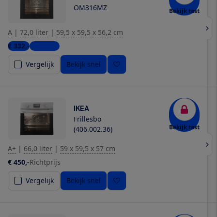
OM316MZ
Bekijk test
A
|
72,0 liter
|
59,5 x 59,5 x 56,2 cm
€ 332,-
7 winkels
Vergelijk
Bekijk snel
IKEA
Frillesbo
Bekijk test
(406.002.36)
A+
|
66,0 liter
|
59 x 59,5 x 57 cm
€ 450,-
Richtprijs
Vergelijk
Bekijk snel