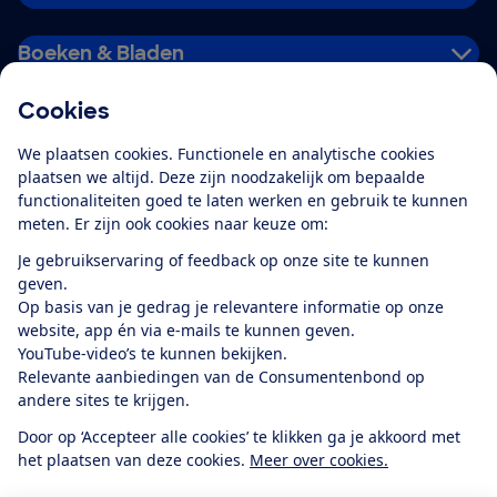
Boeken & Bladen
Cookies
Download de app
We plaatsen cookies. Functionele en analytische cookies
plaatsen we altijd. Deze zijn noodzakelijk om bepaalde
functionaliteiten goed te laten werken en gebruik te kunnen
meten. Er zijn ook cookies naar keuze om:
Alles over de
Consumentenbond-
Je gebruikservaring of feedback op onze site te kunnen
app
geven.
Op basis van je gedrag je relevantere informatie op onze
website, app én via e-mails te kunnen geven.
Algemene Voorwaarden
Privacyverklaring
YouTube-video’s te kunnen bekijken.
Cookiebeleid
Privacyvoorkeuren
Wijzigen & opzeggen
Relevante aanbiedingen van de Consumentenbond op
Toegankelijkheid
andere sites te krijgen.
RSS-feed nieuws
Facebook
Twitter
Instagram
Youtube
LinkedIn
Door op ‘Accepteer alle cookies’ te klikken ga je akkoord met
het plaatsen van deze cookies.
Meer over cookies.
12.901
consumenten
beoordelen de Consumentenbond
met gemiddeld
een
8,4