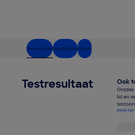
Testresultaat
Specificaties
Prijzen
Testresultaat
Ook t
Ontdek 
lid en v
testoor
Bekijk hier