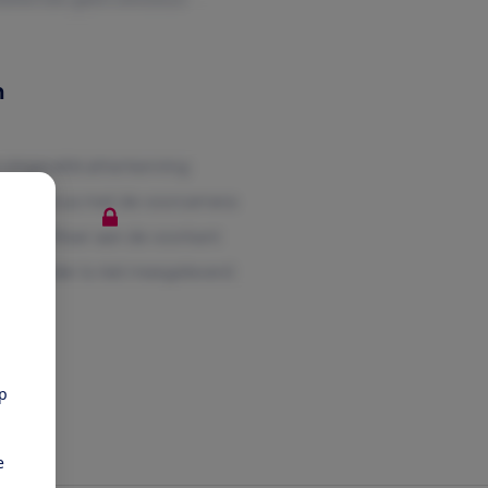
n
pp
e