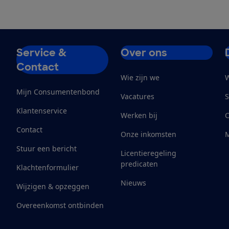
Service &
Over ons
Contact
Wie zijn we
W
Mijn Consumentenbond
Vacatures
S
Klantenservice
Werken bij
Contact
Onze inkomsten
M
Stuur een bericht
Licentieregeling
predicaten
Klachtenformulier
Nieuws
Wijzigen & opzeggen
Overeenkomst ontbinden