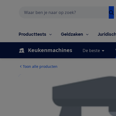
Zoeken
Producttests
Geldzaken
Juridisc
Keukenmachines
De beste
Toon alle producten