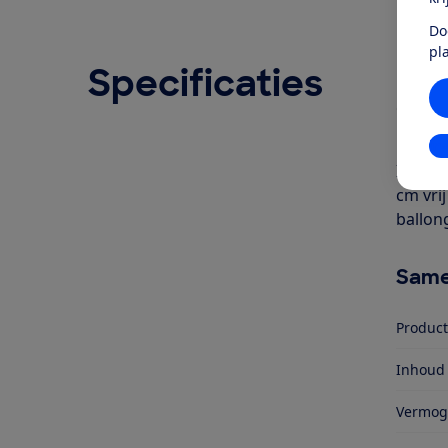
Do
pl
Specificaties
Ove
Geschr
De Bou
In
In de 
cm vri
ballon
Same
Produc
Inhoud 
Vermog