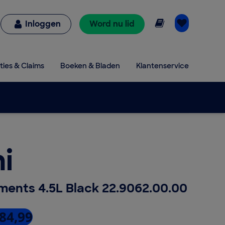
Online lezen
Inloggen
Word nu lid
ties & Claims
Boeken & Bladen
Klantenservice
i
ments 4.5L Black 22.9062.00.00
 84,99