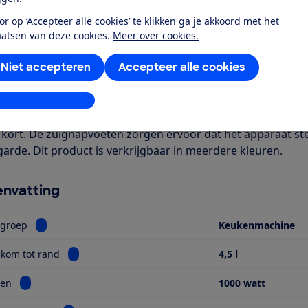
or op ‘Accepteer alle cookies’ te klikken ga je akkoord met het
aatsen van deze cookies.
Meer over cookies.
r dit product
Niet accepteren
Accepteer alle cookies
even door de Consumentenbond
rgini Kitchen Chef Elements 4.5L Black 22.9062.00.00 is 
stellingen aanpassen
grote kom past tot de rand 4,5 liter. Deze lichtgewicht keu
j kort. De zuignapvoeten zorgen ervoor dat het apparaat ste
garde. Dit product is verkrijgbaar in meerdere kleuren.
nvatting
Bekijk informatie voor Productgroep
tgroep
Keukenmachine
Bekijk informatie voor Inhoud kom tot rand
kom tot rand
4,5 l
Bekijk informatie voor Vermogen
en
1000 watt