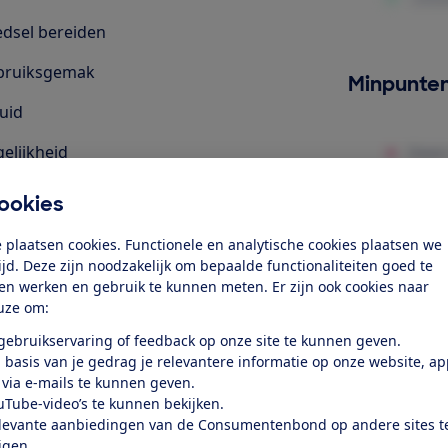
dsel bereiden
bruiksgemak
Minpunte
uid
elijkheid
rgiegebruik standby-stand
ookies
 plaatsen cookies. Functionele en analytische cookies plaatsen we
k toegang tot deze test?
tijd. Deze zijn noodzakelijk om bepaalde functionaliteiten goed te
ten werken en gebruik te kunnen meten. Er zijn ook cookies naar
uze om:
Word lid
 gebruikservaring of feedback op onze site te kunnen geven.
 basis van je gedrag je relevantere informatie op onze website, a
Al lid? Log in
 via e-mails te kunnen geven.
uTube-video’s te kunnen bekijken.
levante aanbiedingen van de Consumentenbond op andere sites t
ijgen.