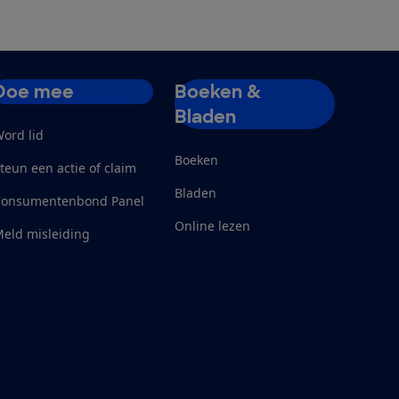
Doe mee
Boeken &
Bladen
ord lid
Boeken
teun een actie of claim
Bladen
Consumentenbond Panel
Online lezen
eld misleiding