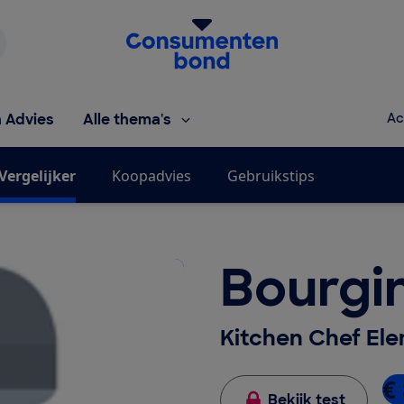
Homepage van de Consumentenbond
h Advies
Alle thema's
Ac
Vergelijker
Koopadvies
Gebruikstips
Bourgin
Kitchen Chef Ele
€
Bekijk test