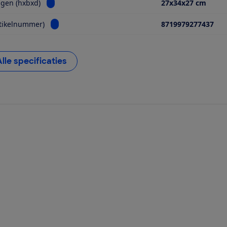
Bekijk informatie voor Afmetingen (hxbxd)
gen (hxbxd)
27x34x27 cm
Bekijk informatie voor EAN (artikelnummer)
tikelnummer)
8719979277437
Alle specificaties