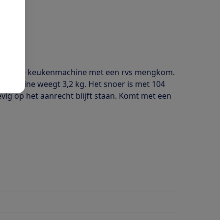
een zwarte keukenmachine met een rvs mengkom.
kenmachine weegt 3,2 kg. Het snoer is met 104
vig op het aanrecht blijft staan. Komt met een