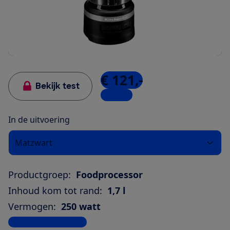
€ 121,-
Bekijk test
1 winkel
In de uitvoering
Matzwart
Productgroep:
Foodprocessor
Inhoud kom tot rand:
1,7 l
Vermogen:
250 watt
Bekijk alle specificaties