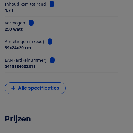
Bekijk informatie voor Inhoud kom tot ra
Inhoud kom tot rand
1,7 l
Bekijk informatie voor Vermogen
Vermogen
250 watt
Bekijk informatie voor Afmetingen (hxbxd)
Afmetingen (hxbxd)
39x24x20 cm
Bekijk informatie voor EAN (artikelnumme
EAN (artikelnummer)
5413184603311
Alle specificaties
Prijzen