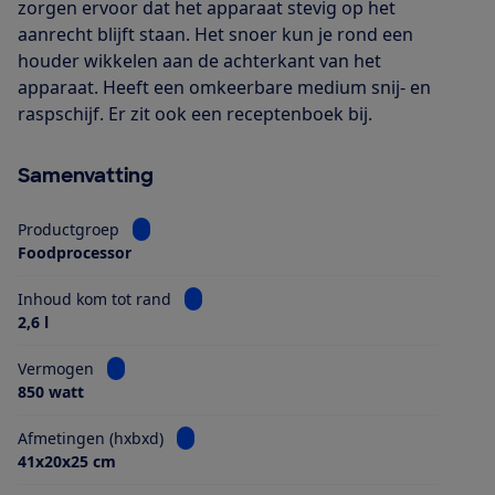
zorgen ervoor dat het apparaat stevig op het
aanrecht blijft staan. Het snoer kun je rond een
houder wikkelen aan de achterkant van het
apparaat. Heeft een omkeerbare medium snij- en
raspschijf. Er zit ook een receptenboek bij.
Samenvatting
Bekijk informatie voor Productgroep
Productgroep
Foodprocessor
Bekijk informatie voor Inhoud kom tot ra
Inhoud kom tot rand
2,6 l
Bekijk informatie voor Vermogen
Vermogen
850 watt
Bekijk informatie voor Afmetingen (hxbxd)
Afmetingen (hxbxd)
41x20x25 cm