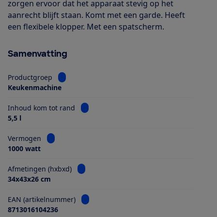
zorgen ervoor dat het apparaat stevig op het
aanrecht blijft staan. Komt met een garde. Heeft
een flexibele klopper. Met een spatscherm.
Samenvatting
Bekijk informatie voor Productgroep
Productgroep
Keukenmachine
Bekijk informatie voor Inhoud kom tot ra
Inhoud kom tot rand
5,5 l
Bekijk informatie voor Vermogen
Vermogen
1000 watt
Bekijk informatie voor Afmetingen (hxbxd)
Afmetingen (hxbxd)
34x43x26 cm
Bekijk informatie voor EAN (artikelnumme
EAN (artikelnummer)
8713016104236