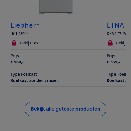
Liebherr
ETNA
RCI 1620
KKV172RVS
Bekijk test
Bekijk t
Prijs
Prijs
€ 569,-
€ 569,-
Type koelkast
Type koelka
Koelkast zonder vriezer
Koelkast zo
Bekijk alle geteste producten