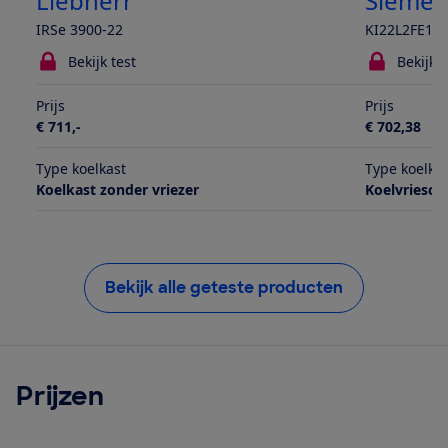
Liebherr
Siemen
IRSe 3900-22
KI22L2FE1
Bekijk test
Bekijk t
Prijs
Prijs
€ 711,-
€ 702,38
Type koelkast
Type koelka
Koelkast zonder vriezer
Koelvriesc
Bekijk alle geteste producten
Prijzen